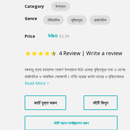
Category
উপন্যাস
Genre
ঐতিহাসিক
মুক্তিযুদ্ধ
রাজনৈতিক
৳৯০
Price
$2.99
★
★
★
★
★
4
Review
|
Write a review
Product
বঙ্গবন্ধু হত্যা রহস্যসহ ‘দেয়াল’ উপন্যাসে উঠে এসেছে মুক্তিযুদ্ধ তথা এ দেশের
Summery
রাজনৈতিক ও সামাজিক প্রেক্ষাপট। বর্ণিত হয়েছে কর্নেল তাহের ও মুক্তিযোদ্ধা
Read More >
খালেদ মোশাররফের অবদান। খন্দকার মোশতাকের ক্ষমতালাভ ও কারাগারে চার
নেতা হত্যার কথাও উল্লেখ করা হয়েছে। অবন্তি নামে এক প্রথাবিরোধী
মেয়ের গল্পও এসেছে গুরুত্বের সাথে, যে ছিল মুক্তিযুদ্ধের সময়ে নিরাপত্তার
কার্টে যুক্ত করুন
বইটি কিনুন
খোঁজে গ্রামে চলে যাওয়া অসহায় মেয়েদের একজন।
বইটি পড়তে সাবস্ক্রিপশন করুন