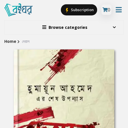
0
Subscription
Browse categories
Home
দেয়াল
Site
Breadcrumb