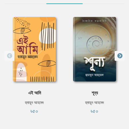
এই আমি
শূন্য
হুমায়ূন আহমেদ
হুমায়ূন আহমেদ
৳৫০
৳৫০