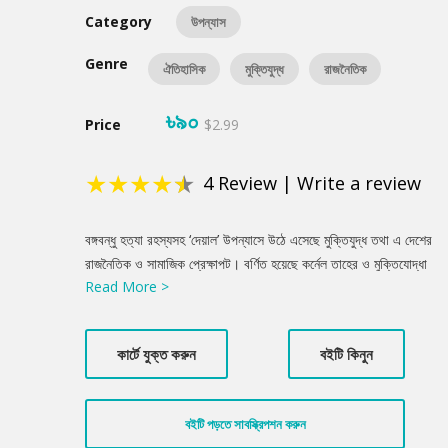
Category
উপন্যাস
Genre
ঐতিহাসিক
মুক্তিযুদ্ধ
রাজনৈতিক
৳৯০
Price
$2.99
★
★
★
★
★
4
Review
|
Write a review
Product
বঙ্গবন্ধু হত্যা রহস্যসহ ‘দেয়াল’ উপন্যাসে উঠে এসেছে মুক্তিযুদ্ধ তথা এ দেশের
Summery
রাজনৈতিক ও সামাজিক প্রেক্ষাপট। বর্ণিত হয়েছে কর্নেল তাহের ও মুক্তিযোদ্ধা
Read More >
খালেদ মোশাররফের অবদান। খন্দকার মোশতাকের ক্ষমতালাভ ও কারাগারে চার
নেতা হত্যার কথাও উল্লেখ করা হয়েছে। অবন্তি নামে এক প্রথাবিরোধী
মেয়ের গল্পও এসেছে গুরুত্বের সাথে, যে ছিল মুক্তিযুদ্ধের সময়ে নিরাপত্তার
কার্টে যুক্ত করুন
বইটি কিনুন
খোঁজে গ্রামে চলে যাওয়া অসহায় মেয়েদের একজন।
বইটি পড়তে সাবস্ক্রিপশন করুন