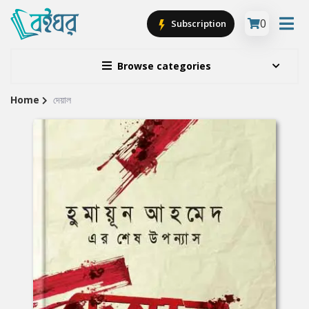
0
Subscription
Browse categories
Home
দেয়াল
Site
Breadcrumb