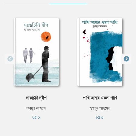
দারুচিনি দ্বীপ
পাখি আমার একলা পাখি
হুমায়ূন আহমেদ
হুমায়ূন আহমেদ
৳৫০
৳৫০