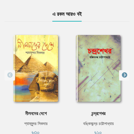
এ রকম আরও বই
নীলনদের দেশে
চন্দ্রশেখর
শ্যামসুন্দর সিকদার
বঙ্কিমচন্দ্র চট্টোপাধ্যায়
৳৩০
৳১০