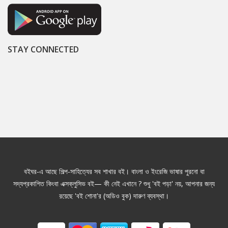
STAY CONNECTED
বইঘর-এ আছে শিল্প-সাহিত্যের সব শাখার বই। বাংলা ও ইংরেজি ভাষার পুরনো বা
সদ্যপ্রকাশিত কিংবা এক্সক্লুসিভ বই— কী নেই এখানে ? শুধু 'বই পড়া' নয়, আপনার জন্য
রয়েছে 'বই শোনা'র (অডিও বুক) দারুণ ব্যবস্থা।