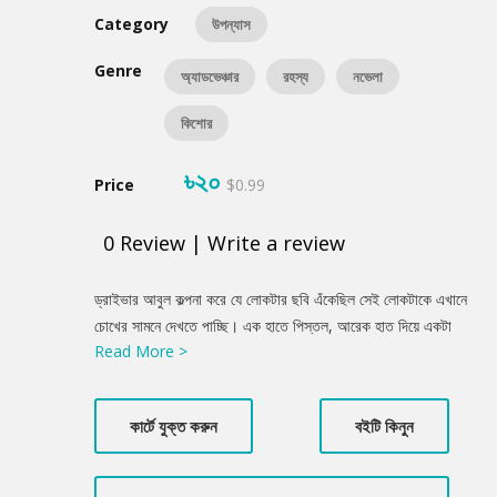
Category
উপন্যাস
Genre
অ্যাডভেঞ্চার
রহস্য
নভেলা
কিশোর
৳২০
Price
$0.99
0
Review
|
Write a review
Product
ড্রাইভার আবুল কল্পনা করে যে লোকটার ছবি এঁকেছিল সেই লোকটাকে এখানে
Summery
চোখের সামনে দেখতে পাচ্ছি। এক হাতে পিস্তল, আরেক হাত দিয়ে একটা
Read More >
ছেলের ঘাড় ধরে আছে। অন্য একটি ছেলে পাশে দাঁড়িয়ে। তার হাতে হ্যান্ড
মাইক্রোফোন। ছেলেটির স্বাস্থ্য দেখে বুঝতে পারছি, এর নাম মাসুদ। যার ঘাড়
ধরা তার নাম কামাল। কারণ তার চোখে রয়েছে। পুরু লেন্সের চশমা। ইসহাক
কার্টে যুক্ত করুন
বইটি কিনুন
খান ইন্সপেক্টর রকিবুল হাসানের একটু পেছনে গিয়ে দাঁড়ালেন। আমার পাশ থেকে
ফুয়াদ বলল, ‘কী সর্বনাশ। লোকটিকে নিশ্চয়ই ক্লোরোফর্ম দিতে ভুলে গেছে।’
‘ক্লোরোফর্ম মানে?’ ফুয়াদকে জিজ্ঞেস করলাম আমি। ‘প্রতিমন্ত্রীকে ছিনতাই