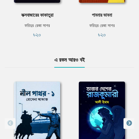
কক্সবাজারের কাকাতুয়া
পাবনার ভাবনা
ফরিদুর রেজা সাগর
ফরিদুর রেজা সাগর
৳২০
৳২০
এ রকম আরও বই