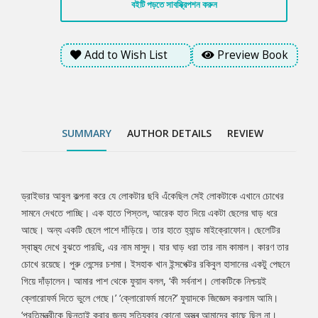
বইটি পড়তে সাবস্ক্রিপশন করুন
করার জন্য সত্যিকার কোনো অস্ত্ৰ আমাদের কাছে ছিল না। সেজন্য আমরা
প্ৰত্যেকে পকেটে বোতল ভরে ক্লোরোফর্ম নিয়ে গিয়েছিলাম।’ ‘কিন্তু
ক্লোরোফর্ম কেন?’ ফুয়াদ একটু বিরক্ত হয়েই বলল, ‘যাতে প্রতিমন্ত্রীকে অজ্ঞান
Add to Wish List
Preview Book
করে ছিনতাই করে নিয়ে যাওয়া যায়।’ ‘কিন্তু তোমরা প্রতিমন্ত্রীকে ছিনতাই না
করে ইসহাক খানকে ছিনতাই করলে কেন?’
SUMMARY
AUTHOR DETAILS
REVIEW
ড্রাইভার আবুল কল্পনা করে যে লোকটার ছবি এঁকেছিল সেই লোকটাকে এখানে চোখের
Tab
সামনে দেখতে পাচ্ছি। এক হাতে পিস্তল, আরেক হাত দিয়ে একটা ছেলের ঘাড় ধরে
আছে। অন্য একটি ছেলে পাশে দাঁড়িয়ে। তার হাতে হ্যান্ড মাইক্রোফোন। ছেলেটির
Article
স্বাস্থ্য দেখে বুঝতে পারছি, এর নাম মাসুদ। যার ঘাড় ধরা তার নাম কামাল। কারণ তার
চোখে রয়েছে। পুরু লেন্সের চশমা। ইসহাক খান ইন্সপেক্টর রকিবুল হাসানের একটু পেছনে
গিয়ে দাঁড়ালেন। আমার পাশ থেকে ফুয়াদ বলল, ‘কী সর্বনাশ। লোকটিকে নিশ্চয়ই
ক্লোরোফর্ম দিতে ভুলে গেছে।’ ‘ক্লোরোফর্ম মানে?’ ফুয়াদকে জিজ্ঞেস করলাম আমি।
‘প্রতিমন্ত্রীকে ছিনতাই করার জন্য সত্যিকার কোনো অস্ত্ৰ আমাদের কাছে ছিল না।