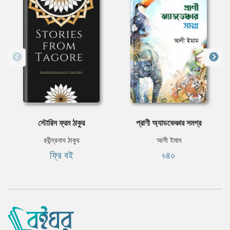
স্টোরিস ফ্রম ঠাকুর
প্রাণী অ্যাডভেঞ্চার সমগ্র
রবীন্দ্রনাথ ঠাকুর
আলী ইমাম
ফ্রি বই
৳৪০