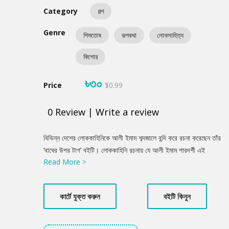
Category
গল্প
Genre
শিশুতোষ
রূপকথা
লোকসাহিত্য
কিশোর
৳৩০
Price
$0.99
0
Review
|
Write a review
Product
বিভিন্ন দেশের লোককাহিনিকে আলী ইমাম শব্দজালে বন্দি করে রচনা করেছেন তাঁর
Summery
‘বাঘের উপর টাগ’ বইটি। লোককাহিনি রচনায় যে আলী ইমাম পারদর্শী এই
Read More >
বইয়ের প্রতিটি রচনা তার প্রমাণ।
কার্টে যুক্ত করুন
বইটি কিনুন