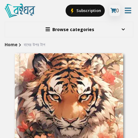
0
Subscription
Browse categories
Home
বাঘের উপর টাগ
Site
Breadcrumb