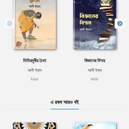
তিতিরমুখীর চৈতা
বিজ্ঞানের বিস্ময়
আলী ইমাম
আলী ইমাম
৳২০
৳৩০
এ রকম আরও বই