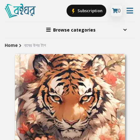
0
Subscription
Browse categories
Home
বাঘের উপর টাগ
Site
Breadcrumb