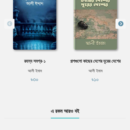
রহস্য সমগ্র-১
গল্পগুলাে কাছের দেশের দূরের দেশের
আলী ইমাম
আলী ইমাম
৳৩০
৳১০
এ রকম আরও বই