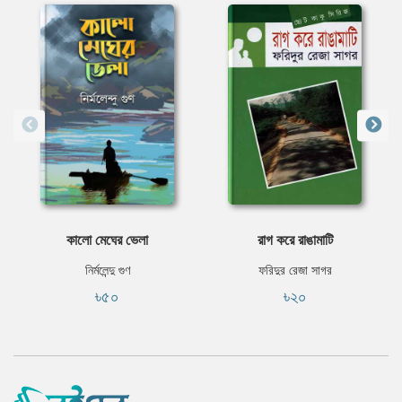
কালো মেঘের ভেলা
রাগ করে রাঙামাটি
নির্মলেন্দু গুণ
ফরিদুর রেজা সাগর
৳৫০
৳২০