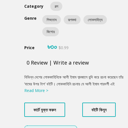
Category
গল্প
Genre
শিশুতোষ
রূপকথা
লোকসাহিত্য
কিশোর
৳৩০
Price
$0.99
0
Review
|
Write a review
Product
বিভিন্ন দেশের লোককাহিনিকে আলী ইমাম শব্দজালে বন্দি করে রচনা করেছেন তাঁর
Summery
‘বাঘের উপর টাগ’ বইটি। লোককাহিনি রচনায় যে আলী ইমাম পারদর্শী এই
Read More >
বইয়ের প্রতিটি রচনা তার প্রমাণ।
কার্টে যুক্ত করুন
বইটি কিনুন