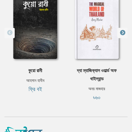
কুয়ো রানী
দ্যা ম্যাজিক্যাল ওয়ার্ল্ড অফ
থাইল্যান্ড
আহসান হাবীব
ফ্রি বই
অনয় মাজহার
৳৬০