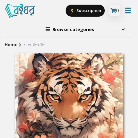
0
Subscription
Browse categories
Home
বাঘের উপর টাগ
Site
Breadcrumb