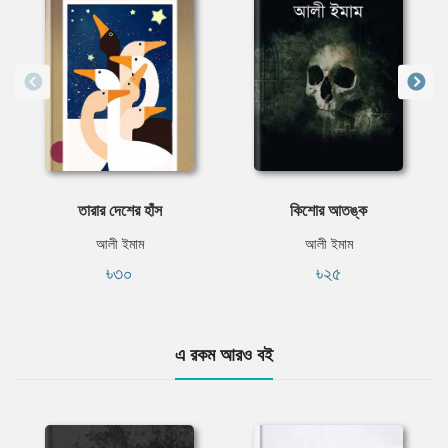
তারার দেশের হাঁস
কিশোর আতঙ্ক
আলী ইমাম
আলী ইমাম
৳৩০
৳২৫
এ রকম আরও বই