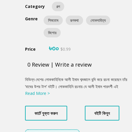
Category
গল্প
Genre
শিশুতোষ
রূপকথা
লোকসাহিত্য
কিশোর
৳৩০
Price
$0.99
0
Review
|
Write a review
Product
বিভিন্ন দেশের লোককাহিনিকে আলী ইমাম শব্দজালে বন্দি করে রচনা করেছেন তাঁর
Summery
‘বাঘের উপর টাগ’ বইটি। লোককাহিনি রচনায় যে আলী ইমাম পারদর্শী এই
Read More >
বইয়ের প্রতিটি রচনা তার প্রমাণ।
কার্টে যুক্ত করুন
বইটি কিনুন