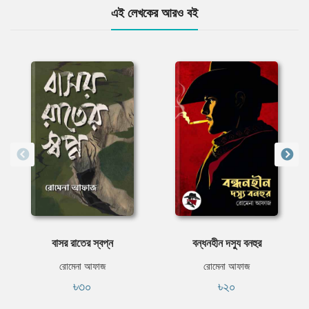
এই লেখকের আরও বই
বাসর রাতের স্বপ্ন
বন্ধনহীন দস্যু বনহুর
রোমেনা আফাজ
রোমেনা আফাজ
৳৩০
৳২০