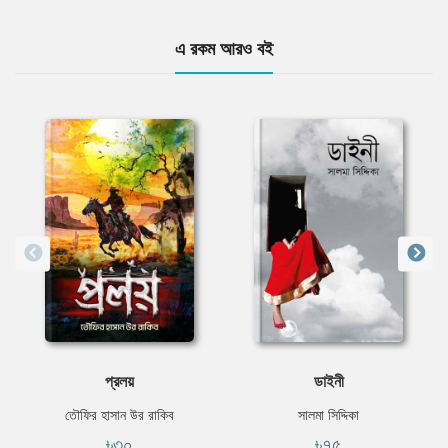
এ রকম আরও বই
প্রলয়
ডাইনী
তৌফির হাসান উর রাকিব
সালমা সিদ্দিকা
৳৩০
৳৭৫