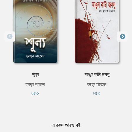
শূন্য
আঙুল কাটা জগলু
হুমায়ূন আহমেদ
হুমায়ূন আহমেদ
৳৫০
৳৫০
এ রকম আরও বই