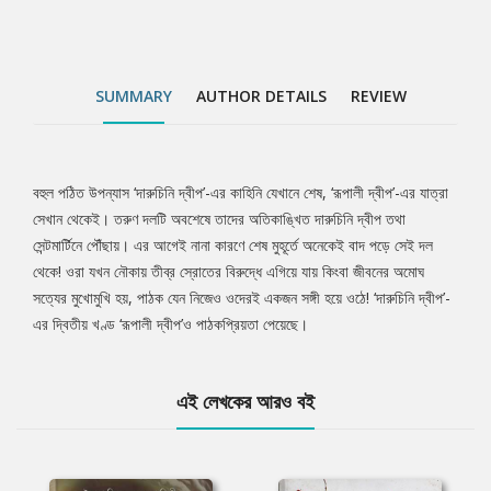
SUMMARY
AUTHOR DETAILS
REVIEW
বহুল পঠিত উপন্যাস ‘দারুচিনি দ্বীপ’-এর কাহিনি যেখানে শেষ, ‘রূপালী দ্বীপ’-এর যাত্রা
Tab
সেখান থেকেই। তরুণ দলটি অবশেষে তাদের অতিকাঙ্খিত দারুচিনি দ্বীপ তথা
সেন্টমার্টিনে পৌঁছায়। এর আগেই নানা কারণে শেষ মুহূর্তে অনেকেই বাদ পড়ে সেই দল
Article
থেকে! ওরা যখন নৌকায় তীব্র স্রোতের বিরুদ্ধে এগিয়ে যায় কিংবা জীবনের অমোঘ
সত্যের মুখোমুখি হয়, পাঠক যেন নিজেও ওদেরই একজন সঙ্গী হয়ে ওঠে! ‘দারুচিনি দ্বীপ’-
এর দ্বিতীয় খণ্ড ‘রূপালী দ্বীপ’ও পাঠকপ্রিয়তা পেয়েছে।
এই লেখকের আরও বই