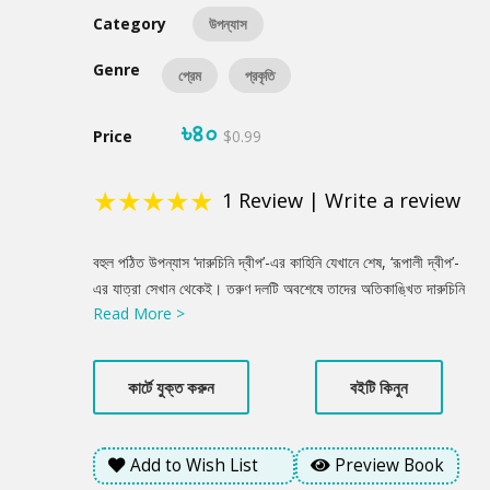
Category
উপন্যাস
Genre
প্রেম
প্রকৃতি
৳৪০
Price
$0.99
★
★
★
★
★
1
Review
|
Write a review
Product
বহুল পঠিত উপন্যাস ‘দারুচিনি দ্বীপ’-এর কাহিনি যেখানে শেষ, ‘রূপালী দ্বীপ’-
Summery
এর যাত্রা সেখান থেকেই। তরুণ দলটি অবশেষে তাদের অতিকাঙ্খিত দারুচিনি
Read More >
দ্বীপ তথা সেন্টমার্টিনে পৌঁছায়। এর আগেই নানা কারণে শেষ মুহূর্তে অনেকেই
বাদ পড়ে সেই দল থেকে! ওরা যখন নৌকায় তীব্র স্রোতের বিরুদ্ধে এগিয়ে যায়
কিংবা জীবনের অমোঘ সত্যের মুখোমুখি হয়, পাঠক যেন নিজেও ওদেরই একজন
কার্টে যুক্ত করুন
বইটি কিনুন
সঙ্গী হয়ে ওঠে! ‘দারুচিনি দ্বীপ’-এর দ্বিতীয় খণ্ড ‘রূপালী দ্বীপ’ও পাঠকপ্রিয়তা
পেয়েছে।
Add to Wish List
Preview Book