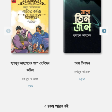
হুমায়ূন আহমেদের গল্পে ছোটদের
তারা তিনজন
কমিক্স
হুমায়ূন আহমেদ
৳৫০
হুমায়ূন আহমেদ
৳৩০
এ রকম আরও বই