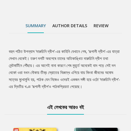
SUMMARY
AUTHOR DETAILS
REVIEW
বহুল পঠিত উপন্যাস ‘দারুচিনি দ্বীপ’-এর কাহিনি যেখানে শেষ, ‘রূপালী দ্বীপ’-এর যাত্রা
Tab
সেখান থেকেই। তরুণ দলটি অবশেষে তাদের অতিকাঙ্খিত দারুচিনি দ্বীপ তথা
সেন্টমার্টিনে পৌঁছায়। এর আগেই নানা কারণে শেষ মুহূর্তে অনেকেই বাদ পড়ে সেই দল
Article
থেকে! ওরা যখন নৌকায় তীব্র স্রোতের বিরুদ্ধে এগিয়ে যায় কিংবা জীবনের অমোঘ
সত্যের মুখোমুখি হয়, পাঠক যেন নিজেও ওদেরই একজন সঙ্গী হয়ে ওঠে! ‘দারুচিনি দ্বীপ’-
এর দ্বিতীয় খণ্ড ‘রূপালী দ্বীপ’ও পাঠকপ্রিয়তা পেয়েছে।
এই লেখকের আরও বই