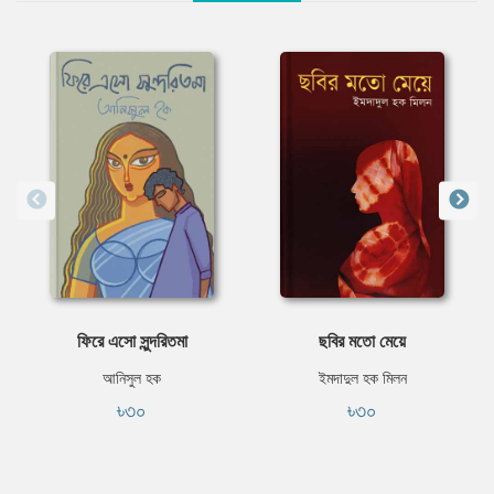
ফিরে এসো সুন্দরিতমা
ছবির মতো মেয়ে
আনিসুল হক
ইমদাদুল হক মিলন
৳৩০
৳৩০