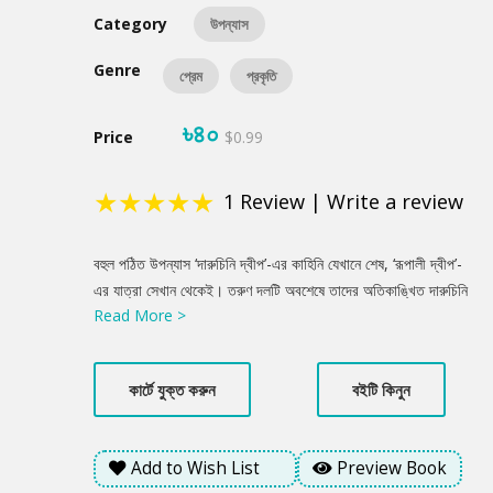
Category
উপন্যাস
Genre
প্রেম
প্রকৃতি
৳৪০
Price
$0.99
★
★
★
★
★
1
Review
|
Write a review
Product
বহুল পঠিত উপন্যাস ‘দারুচিনি দ্বীপ’-এর কাহিনি যেখানে শেষ, ‘রূপালী দ্বীপ’-
Summery
এর যাত্রা সেখান থেকেই। তরুণ দলটি অবশেষে তাদের অতিকাঙ্খিত দারুচিনি
Read More >
দ্বীপ তথা সেন্টমার্টিনে পৌঁছায়। এর আগেই নানা কারণে শেষ মুহূর্তে অনেকেই
বাদ পড়ে সেই দল থেকে! ওরা যখন নৌকায় তীব্র স্রোতের বিরুদ্ধে এগিয়ে যায়
কিংবা জীবনের অমোঘ সত্যের মুখোমুখি হয়, পাঠক যেন নিজেও ওদেরই একজন
কার্টে যুক্ত করুন
বইটি কিনুন
সঙ্গী হয়ে ওঠে! ‘দারুচিনি দ্বীপ’-এর দ্বিতীয় খণ্ড ‘রূপালী দ্বীপ’ও পাঠকপ্রিয়তা
পেয়েছে।
Add to Wish List
Preview Book