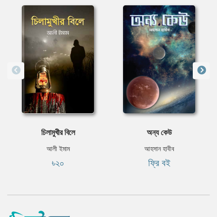
চিলামুখীর বিলে
অন্য কেউ
আলী ইমাম
আহসান হাবীব
৳২০
ফ্রি বই