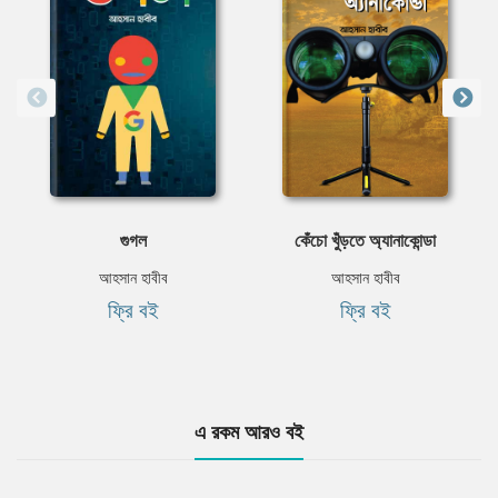
গুগল
কেঁচো খুঁড়তে অ্যানাকোন্ডা
আহসান হাবীব
আহসান হাবীব
ফ্রি বই
ফ্রি বই
এ রকম আরও বই