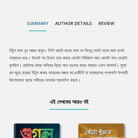
SUMMARY
AUTHOR DETAILS
REVIEW
বিটুল মামা খুব মজার মানুষ। তিনি আদৌ কারো মামা নন কিন্তু সবাই তাকে মামা বলেই
Tab
সম্বোধন করে। উদ্ভট সব চিন্তা তার মাথায় কোনটা সিরিয়াস আর কোনটা ফান বোঝাই
মুশকিল। ছোটদের কাছে অস্থির হিরো আর বড়দের কাছে নাম্বার ওয়ান অপদার্থ। পুরো
Article
গল্প জুড়ে রয়েছে বিটুল মামার নানারকম মজার কাণ্ডকীর্তি যা হাস্যরসের পাশাপাশি উৎসাহী
কিশোরদের গল্পের গভীরের ভাবনায় প্রভাবিত করবে।
এই লেখকের আরও বই