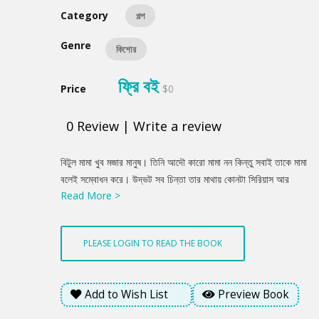
Category
গল্প
Genre
কিশোর
ফ্রি বই
Price
$0
0
Review
|
Write a review
Product
বিটুল মামা খুব মজার মানুষ। তিনি আদৌ কারো মামা নন কিন্তু সবাই তাকে মামা
Summery
বলেই সম্বোধন করে। উদ্ভট সব চিন্তা তার মাথায় কোনটা সিরিয়াস আর
Read More >
কোনটা ফান বোঝাই মুশকিল। ছোটদের কাছে অস্থির হিরো আর বড়দের কাছে
নাম্বার ওয়ান অপদার্থ। পুরো গল্প জুড়ে রয়েছে বিটুল মামার নানারকম মজার
কাণ্ডকীর্তি যা হাস্যরসের পাশাপাশি উৎসাহী কিশোরদের গল্পের গভীরের ভাবনায়
PLEASE LOGIN TO READ THE BOOK
প্রভাবিত করবে।
Add to Wish List
Preview Book