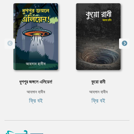
ধুপপুর জঙ্গলে এলিয়েন!
কুয়ো রানী
আহসান হাবীব
আহসান হাবীব
ফ্রি বই
ফ্রি বই