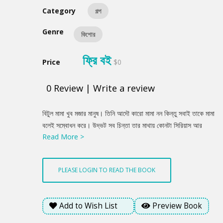
Category
গল্প
Genre
কিশোর
ফ্রি বই
Price
$0
0
Review
|
Write a review
Product
বিটুল মামা খুব মজার মানুষ। তিনি আদৌ কারো মামা নন কিন্তু সবাই তাকে মামা
Summery
বলেই সম্বোধন করে। উদ্ভট সব চিন্তা তার মাথায় কোনটা সিরিয়াস আর
Read More >
কোনটা ফান বোঝাই মুশকিল। ছোটদের কাছে অস্থির হিরো আর বড়দের কাছে
নাম্বার ওয়ান অপদার্থ। পুরো গল্প জুড়ে রয়েছে বিটুল মামার নানারকম মজার
কাণ্ডকীর্তি যা হাস্যরসের পাশাপাশি উৎসাহী কিশোরদের গল্পের গভীরের ভাবনায়
PLEASE LOGIN TO READ THE BOOK
প্রভাবিত করবে।
Add to Wish List
Preview Book