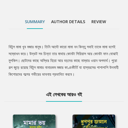
SUMMARY
AUTHOR DETAILS
REVIEW
বিটুল মামা খুব মজার মানুষ। তিনি আদৌ কারো মামা নন কিন্তু সবাই তাকে মামা বলেই
Tab
সম্বোধন করে। উদ্ভট সব চিন্তা তার মাথায় কোনটা সিরিয়াস আর কোনটা ফান বোঝাই
মুশকিল। ছোটদের কাছে অস্থির হিরো আর বড়দের কাছে নাম্বার ওয়ান অপদার্থ। পুরো
Article
গল্প জুড়ে রয়েছে বিটুল মামার নানারকম মজার কাণ্ডকীর্তি যা হাস্যরসের পাশাপাশি উৎসাহী
কিশোরদের গল্পের গভীরের ভাবনায় প্রভাবিত করবে।
এই লেখকের আরও বই