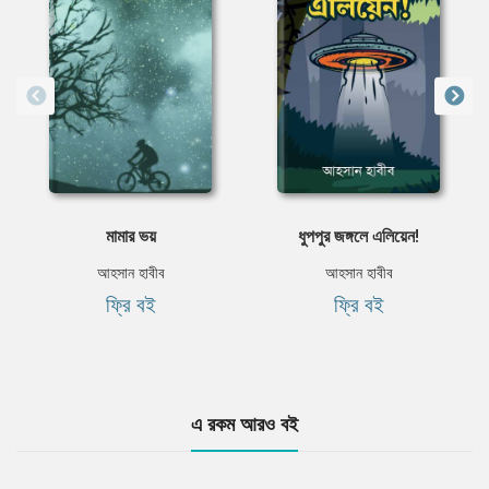
মামার ভয়
ধুপপুর জঙ্গলে এলিয়েন!
আহসান হাবীব
আহসান হাবীব
ফ্রি বই
ফ্রি বই
এ রকম আরও বই