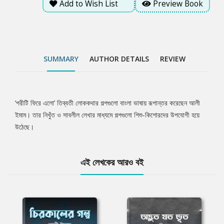
Add to Wish List
Preview Book
SUMMARY
AUTHOR DETAILS
REVIEW
‘পরীটি ফিরে এলো’ তিব্বতী লোককথার গল্পগুলো বাংলা ভাষায় রূপান্তর করেছেন আলী
Tab
ইমাম। তার নিখুঁত ও সাবলীল লেখার মাধ্যমে গল্পগুলো শিশু-কিশোরদের উপযোগী হয়ে
উঠেছে।
Article
এই লেখকের আরও বই