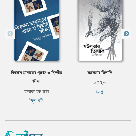
কিরমান ডাকাতের প্রথম ও দ্বিতীয়
মউলতার তিলাকি
জীবন
আলী ইমাম
৳২৫
ইমদাদুল হক মিলন
ফ্রি বই