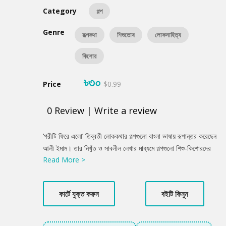
Category
গল্প
Genre
রূপকথা
শিশুতোষ
লোকসাহিত্য
কিশোর
৳৩০
Price
$0.99
0
Review
|
Write a review
Product
‘পরীটি ফিরে এলো’ তিব্বতী লোককথার গল্পগুলো বাংলা ভাষায় রূপান্তর করেছেন
Summery
আলী ইমাম। তার নিখুঁত ও সাবলীল লেখার মাধ্যমে গল্পগুলো শিশু-কিশোরদের
Read More >
উপযোগী হয়ে উঠেছে।
কার্টে যুক্ত করুন
বইটি কিনুন