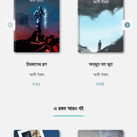
চিরকালের গল্প
অদ্ভুত যত ভূত
আলী ইমাম
আলী ইমাম
৳২০
৳৩৫
এ রকম আরও বই