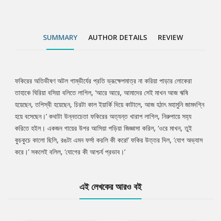
SUMMARY
AUTHOR DETAILS
REVIEW
ফকিরের অতিভীষণ অটল গাম্ভীর্যের প্রতি ভ্রূক্ষেপমাত্র না করিয়া পাড়ার লোকেরা
Tab
তাহাকে ঘিরিয়া বসিয়া বলিতে লাগিল, ‘আরে আরে, আমাদের সেই মাখন আজ ঋষি
হয়েছেন, তপিস্বী হয়েছেন, চিরটা কাল ইয়ার্কি দিয়ে কাটালে, আজ হঠাৎ মহামুনি জামদগ্নি
Article
হয়ে বসেছেন।’ কথাটা উন্নতচেতা ফকিরের অত্যন্ত খারাপ লাগিল, নিরুপায়ে সহ্য
করিতে হইল। একজন গায়ের উপর আসিয়া পড়িয়া জিজ্ঞাসা করিল, ‘ওরে মাখন, তুই
কুচকুচে কালো ছিলি, রঙটা এমন ফর্সা করলি কী করে!’ ফকির উত্তর দিল, ‘যোগ অভ্যাস
করে।’ সকলেই বলিল, ‘যোগের কী আশ্চর্য প্রভাব।’
এই লেখকের আরও বই