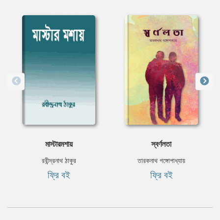
মাস্টারমশায়
স্বর্ণলতা
রবীন্দ্রনাথ ঠাকুর
তারকনাথ গঙ্গোপাধ্যায়
ফ্রি বই
ফ্রি বই