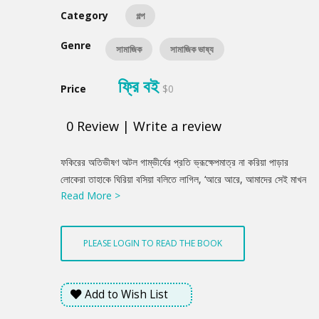
Category
গল্প
Genre
সামাজিক
সামাজিক ভাষ্য
ফ্রি বই
Price
$0
0
Review
|
Write a review
Product
ফকিরের অতিভীষণ অটল গাম্ভীর্যের প্রতি ভ্রূক্ষেপমাত্র না করিয়া পাড়ার
Summery
লোকেরা তাহাকে ঘিরিয়া বসিয়া বলিতে লাগিল, ‘আরে আরে, আমাদের সেই মাখন
Read More >
আজ ঋষি হয়েছেন, তপিস্বী হয়েছেন, চিরটা কাল ইয়ার্কি দিয়ে কাটালে, আজ
হঠাৎ মহামুনি জামদগ্নি হয়ে বসেছেন।’ কথাটা উন্নতচেতা ফকিরের অত্যন্ত
খারাপ লাগিল, নিরুপায়ে সহ্য করিতে হইল। একজন গায়ের উপর আসিয়া পড়িয়া
PLEASE LOGIN TO READ THE BOOK
জিজ্ঞাসা করিল, ‘ওরে মাখন, তুই কুচকুচে কালো ছিলি, রঙটা এমন ফর্সা করলি কী
করে!’ ফকির উত্তর দিল, ‘যোগ অভ্যাস করে।’ সকলেই বলিল, ‘যোগের কী
আশ্চর্য প্রভাব।’
Add to Wish List