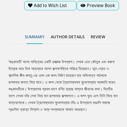
মুখোপাধ্যায় তাঁর এ উপন্যাসে বাঙালি সমাজে প্রচলিত ভ্রান্ত বিশ্বাস ও অন্ধ
Add to Wish List
Preview Book
সংস্কারকে আঘাত করেছেন।
SUMMARY
AUTHOR DETAILS
REVIEW
‘কঙ্কাবতী’ বাংলা সাহিত্যের একটি রসাত্মক উপন্যাস। লেখক এতে কৌতুক এবং করুণা
Tab
উদ্রেক করে বিনা আড়ম্বরে আপন কল্পনাশক্তির পরিচয় দিয়েছেন। ভূত-প্রেত ও
কাল্পনিক জীব-জন্তু-এর এমন এক জগৎ নির্মাণ করেছেন যার অভিনবত্ব পাঠককে
Article
রূপকথার জগতে নিয়ে যাবে। এ জগৎ থেকে ত্রৈলোক্যনাথ মুখোপাধ্যায় আমদানি করেন
কঙ্কাবতীকে। উপন্যাসের প্রথম ভাগে বর্ণিত হয়েছে বাস্তব জীবনের কথা। দ্বিতীয়
ভাগে লেখক তাঁর লেখা নিয়ে যান রূপকথার কল্পজগতে। এ জগৎ ঘুরে এসে তিনি ফিরে যান
বাস্তবলোকে। লেখক ত্রৈলোক্যনাথ মুখোপাধ্যায় তাঁর এ উপন্যাসে বাঙালি সমাজে
প্রচলিত ভ্রান্ত বিশ্বাস ও অন্ধ সংস্কারকে আঘাত করেছেন।