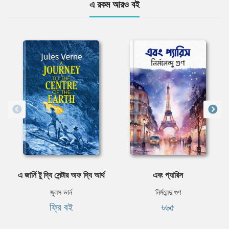
এ রকম আরও বই
এ জার্নি টু দ্যি সেন্টার অফ দ্যি আর্থ
এবং প্যারিস
জুলস ভার্ন
নির্মলেন্দু গুণ
ফ্রি বই
৳৬৫