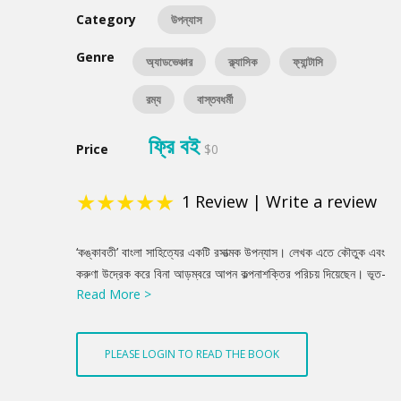
Category
উপন্যাস
Genre
অ্যাডভেঞ্চার
ক্ল্যাসিক
ফ্যান্টাসি
রম্য
বাস্তবধর্মী
ফ্রি বই
Price
$0
★
★
★
★
★
1
Review
|
Write a review
Product
‘কঙ্কাবতী’ বাংলা সাহিত্যের একটি রসাত্মক উপন্যাস। লেখক এতে কৌতুক এবং
Summery
করুণা উদ্রেক করে বিনা আড়ম্বরে আপন কল্পনাশক্তির পরিচয় দিয়েছেন। ভূত-
Read More >
প্রেত ও কাল্পনিক জীব-জন্তু-এর এমন এক জগৎ নির্মাণ করেছেন যার অভিনবত্ব
পাঠককে রূপকথার জগতে নিয়ে যাবে। এ জগৎ থেকে ত্রৈলোক্যনাথ মুখোপাধ্যায়
আমদানি করেন কঙ্কাবতীকে। উপন্যাসের প্রথম ভাগে বর্ণিত হয়েছে বাস্তব
PLEASE LOGIN TO READ THE BOOK
জীবনের কথা। দ্বিতীয় ভাগে লেখক তাঁর লেখা নিয়ে যান রূপকথার কল্পজগতে।
এ জগৎ ঘুরে এসে তিনি ফিরে যান বাস্তবলোকে। লেখক ত্রৈলোক্যনাথ