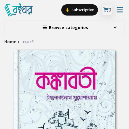
0
Subscription
Browse categories
Home
কঙ্কাবতী
Site
Breadcrumb