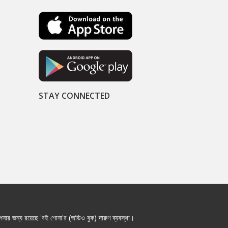
STAY CONNECTED
নার জন্য রয়েছে 'বই শোনা'র (অডিও বুক) দারুণ ব্যবস্থা।