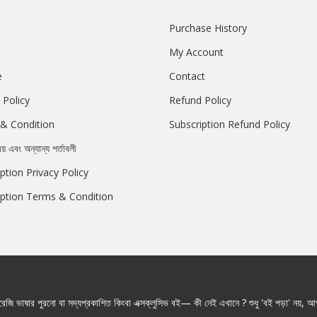
Purchase History
My Account
e
Contact
 Policy
Refund Policy
& Condition
Subscription Refund Policy
রয় এবং অন্যান্য শর্তাবলী
ption Privacy Policy
iption Terms & Condition
জি ভাষার পুরনো বা সদ্যপ্রকাশিত কিংবা এক্সক্লুসিভ বই— কী নেই এখানে ? শুধু 'বই পড়া' নয়, আপ