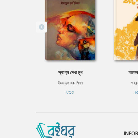
স্বপ্নে দেখা মুখ
অবেলা
ইমদাদুল হক মিলন
মাহবু
৳৩০
৳
INFO