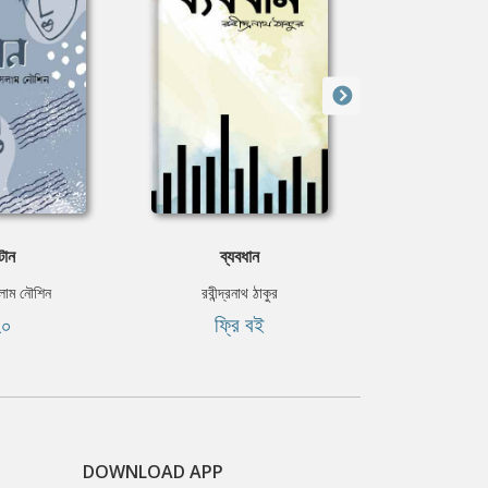
টান
ব্যবধান
ধূসর পাণ
লাম নৌশিন
রবীন্দ্রনাথ ঠাকুর
জীবনানন
২০
ফ্রি বই
ফ্রি
DOWNLOAD APP