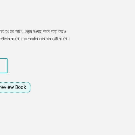
রিচয় হওয়ার আগে, প্রেম হওয়ার আগে অন্য কারও
্বীকার করেছি। অনেকভাবে বোঝাবার চেষ্টা করেছি।
যাঁ করে। যেন আমার সব কথাই অক্ষরে অক্ষরে
এই নিয়ে কথা বলে না। কিন্তু তারপর হঠাৎ আবার
..
review Book