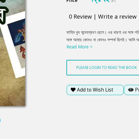
Price
$0
0
Review
|
Write a review
Product
ফাহিম খুব সন্দেহপ্রবণ ছেলে। ওর ধারণা ওর সঙ্গে প
Summery
সঙ্গে আমার কোনও না কোনও সম্পর্ক ছিলই। আমি অস
Read More >
যখন বোঝাই তখন সে বোঝে ঠিকই। আমার সঙ্গে হুঁ হ্
বিশ্বোস করেছে সে। মেনে নিয়েছে। কয়েক দিন আর 
একদিন নতুন করে জানতে চায়। বলো না আমার আগে.
PLEASE LOGIN TO READ THE BOOK
Add to Wish List
P