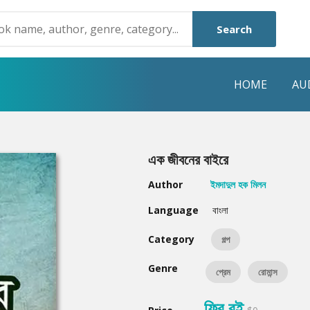
Search
HOME
AU
NRE
POPULAR AUTHORS
HIGHLIGHTS
এক জীবনের বাইরে
Humayun Ahmed
Hot & New
Author
ইমদাদুল হক মিলন
Mouri Morium
Featured Event
Language
বাংলা
Mohammad Nazim Uddin
Featured Auth
Category
গল্প
Shanjana Alam
Best Seller
Genre
প্রেম
রোমান্স
Anisul Hoque
Editors Choice
ফ্রি বই