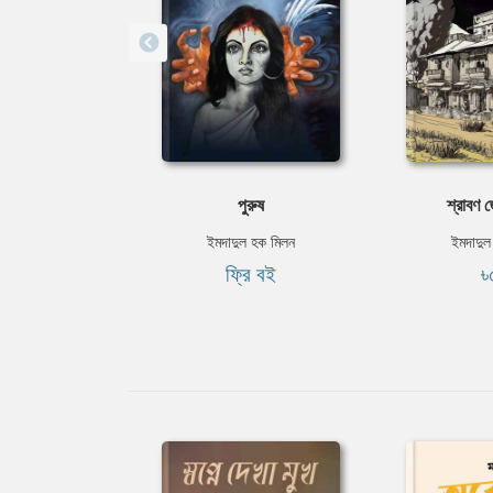
পুরুষ
শ্রাবণ জ
ইমদাদুল হক মিলন
ইমদাদুল
ফ্রি বই
৳