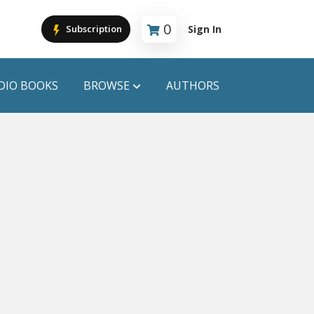
0
Sign In
Subscription
Cart is empty
DIO BOOKS
BROWSE
AUTHORS
PUBLICATIONS
ANYAPROKASH
Anyadhara
ors
Aajob Prokash
Bibliophile
Afsar Brothers