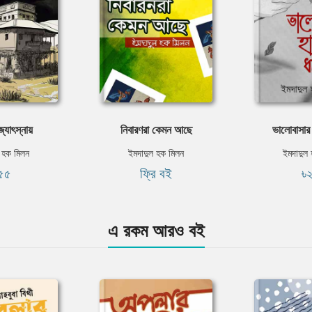
্যোৎস্নায়
নিবারণরা কেমন আছে
ভালোবাসার
 হক মিলন
ইমদাদুল হক মিলন
ইমদাদুল
৫৫
ফ্রি বই
৳
এ রকম আরও বই