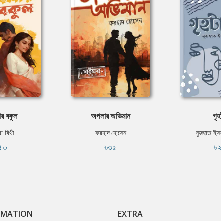
র বকুল
অপলার অভিমান
গৃহ
বা বিথী
ফরহাদ হোসেন
নুজহাত ইস
৫০
৳৩৫
৳
RMATION
EXTRA