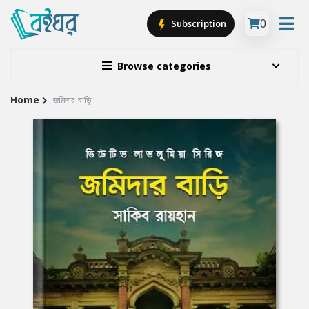
0
Subscription
Browse categories
Home
জমিদার বাড়ি
Site
Breadcrumb