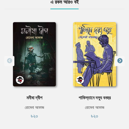
এ রকম আরও বই
মনীষা দ্বীপ
পাকিস্তানে দস্যু বনহুর
রোমেনা আফাজ
রোমেনা আফাজ
৳২০
৳২০