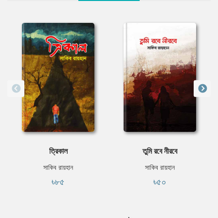
ত্রিকাল
তুমি রবে নীরবে
সাকিব রায়হান
সাকিব রায়হান
৳৮৫
৳৫০