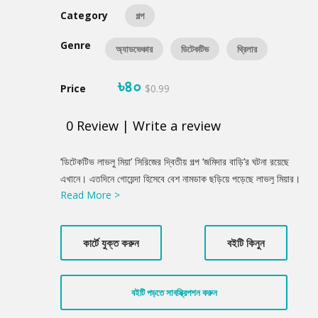
Category
গল্প
Genre
অ্যাডভেঞ্চার
ডিটেকটিভ
থ্রিলার
৳৪০
Price
$0.99
0
Review
|
Write a review
Product
‘ডিটেকটিভ লাভলু মিয়া’ সিরিজের দ্বিতীয় গল্প ‘জমিদার বাড়ি’র ঘটনা রয়েছে
Summery
এখানে। এতদিনে গোয়েন্দা হিসেবে বেশ নামডাক ছড়িয়ে পড়েছে লাভলু মিয়ার।
Read More >
জমিদারের নাতি, বংশের শেষ উত্তরসূরী প্রবাসী সুদীপ্ত রায় চৌধুরী। নাড়ির
টানে ফিরেছেন জমিদার বাড়িতে। কিন্তু সেখানে পৌঁছে বেশ কিছু রহস্যঘেরা
ঘটনার সম্মুখীন হন তিনি। আর এ রহস্য উন্মোচন করতে সুদীপ্ত রায় শরণাপন্ন
কার্টে যুক্ত করুন
বইটি কিনুন
হন গোয়েন্দা লাভলু মিয়ার। গল্পের ঘনঘটা এখান থেকেই...
বইটি পড়তে সাবস্ক্রিপশন করুন