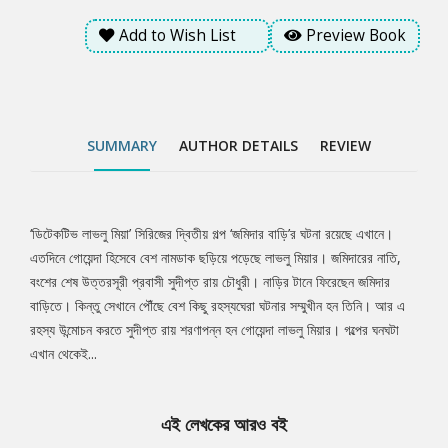
Add to Wish List
Preview Book
SUMMARY
AUTHOR DETAILS
REVIEW
‘ডিটেকটিভ লাভলু মিয়া’ সিরিজের দ্বিতীয় গল্প ‘জমিদার বাড়ি’র ঘটনা রয়েছে এখানে।
Tab
এতদিনে গোয়েন্দা হিসেবে বেশ নামডাক ছড়িয়ে পড়েছে লাভলু মিয়ার। জমিদারের নাতি,
বংশের শেষ উত্তরসূরী প্রবাসী সুদীপ্ত রায় চৌধুরী। নাড়ির টানে ফিরেছেন জমিদার
Article
বাড়িতে। কিন্তু সেখানে পৌঁছে বেশ কিছু রহস্যঘেরা ঘটনার সম্মুখীন হন তিনি। আর এ
রহস্য উন্মোচন করতে সুদীপ্ত রায় শরণাপন্ন হন গোয়েন্দা লাভলু মিয়ার। গল্পের ঘনঘটা
এখান থেকেই...
এই লেখকের আরও বই