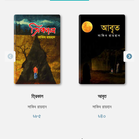
ত্রিকাল
আবৃত
সাকিব রায়হান
সাকিব রায়হান
৳৮৫
৳৪০