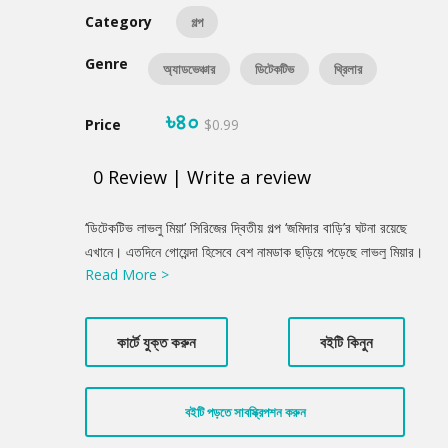
Category
গল্প
Genre
অ্যাডভেঞ্চার
ডিটেকটিভ
থ্রিলার
৳৪০
Price
$0.99
0
Review
|
Write a review
Product
‘ডিটেকটিভ লাভলু মিয়া’ সিরিজের দ্বিতীয় গল্প ‘জমিদার বাড়ি’র ঘটনা রয়েছে
Summery
এখানে। এতদিনে গোয়েন্দা হিসেবে বেশ নামডাক ছড়িয়ে পড়েছে লাভলু মিয়ার।
Read More >
জমিদারের নাতি, বংশের শেষ উত্তরসূরী প্রবাসী সুদীপ্ত রায় চৌধুরী। নাড়ির
টানে ফিরেছেন জমিদার বাড়িতে। কিন্তু সেখানে পৌঁছে বেশ কিছু রহস্যঘেরা
ঘটনার সম্মুখীন হন তিনি। আর এ রহস্য উন্মোচন করতে সুদীপ্ত রায় শরণাপন্ন
কার্টে যুক্ত করুন
বইটি কিনুন
হন গোয়েন্দা লাভলু মিয়ার। গল্পের ঘনঘটা এখান থেকেই...
বইটি পড়তে সাবস্ক্রিপশন করুন