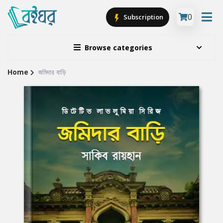
0
Subscription
Browse categories
Home
জমিদার বাড়ি
Site
Breadcrumb