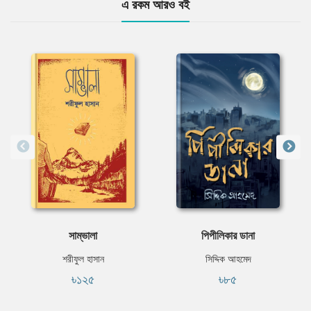
এ রকম আরও বই
সাম্ভালা
পিপীলিকার ডানা
শরীফুল হাসান
সিদ্দিক আহমেদ
৳১২৫
৳৮৫