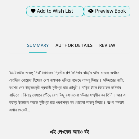
Add to Wish List
Preview Book
SUMMARY
AUTHOR DETAILS
REVIEW
‘ডিটেকটিভ লাভলু মিয়া’ সিরিজের দ্বিতীয় গল্প ‘জমিদার বাড়ি’র ঘটনা রয়েছে এখানে।
Tab
এতদিনে গোয়েন্দা হিসেবে বেশ নামডাক ছড়িয়ে পড়েছে লাভলু মিয়ার। জমিদারের নাতি,
বংশের শেষ উত্তরসূরী প্রবাসী সুদীপ্ত রায় চৌধুরী। নাড়ির টানে ফিরেছেন জমিদার
Article
বাড়িতে। কিন্তু সেখানে পৌঁছে বেশ কিছু রহস্যঘেরা ঘটনার সম্মুখীন হন তিনি। আর এ
রহস্য উন্মোচন করতে সুদীপ্ত রায় শরণাপন্ন হন গোয়েন্দা লাভলু মিয়ার। গল্পের ঘনঘটা
এখান থেকেই...
এই লেখকের আরও বই