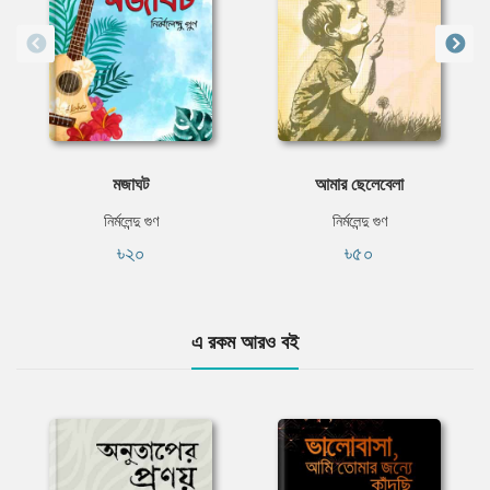
মজাঘট
আমার ছেলেবেলা
নির্মলেন্দু গুণ
নির্মলেন্দু গুণ
৳২০
৳৫০
এ রকম আরও বই