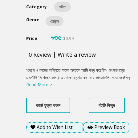
Category
কবিতা
Genre
রোমান্স
৳৩৫
Price
$0.99
0
Review
|
Write a review
Product
‘‘প্রেম ও কামের অগ্নিতে যাদের হৃদয়কে আমি দগ্ধ করেছি’’- উৎসর্গপত্রে
Summery
এমনটিই লিখেছেন কবি। এ থেকে অনুমান করা যায় কবিতাগুলি কেমন হবে! শুধু
Read More >
প্রেম নয়, কামনার কবিতাও ঠাঁই পেয়েছে এই গ্রন্থে।
কার্টে যুক্ত করুন
বইটি কিনুন
Add to Wish List
Preview Book