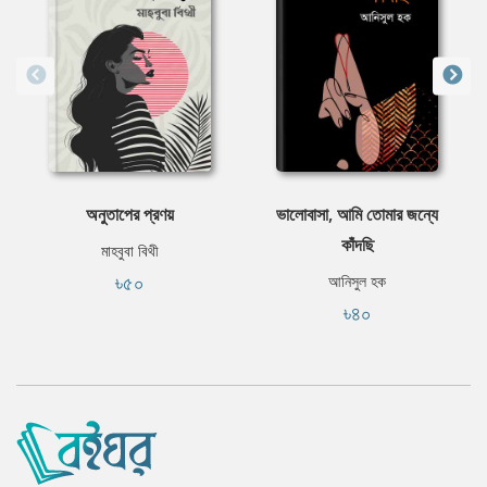
অনুতাপের প্রণয়
ভালোবাসা, আমি তোমার জন্যে
কাঁদছি
মাহবুবা বিথী
৳৫০
আনিসুল হক
৳৪০