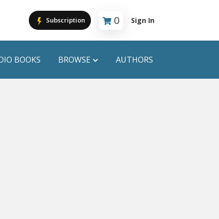
0
Sign In
Subscription
Cart is empty
DIO BOOKS
BROWSE
AUTHORS
PUBLICATIONS
ANYAPROKASH
Anyadhara
ors
Aajob Prokash
Bibliophile
Afsar Brothers