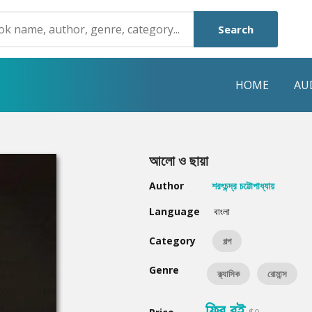
Search
HOME
AU
NRE
POPULAR AUTHORS
HIGHLIGHTS
আলো ও ছায়া
Humayun Ahmed
Hot & New
Author
শরৎচন্দ্র চট্টোপাধ্যায়
Mouri Morium
Featured Event
Language
বাংলা
Mohammad Nazim Uddin
Featured Auth
Category
গল্প
Shanjana Alam
Best Seller
Genre
ক্ল্যাসিক
রোমান্স
Anisul Hoque
Editors Choice
ফ্রি বই