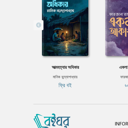
আত্মহত্যার অধিকার
একলা
মানিক বন্দ্যোপাধ্যায়
ফারজা
ফ্রি বই
৳
INFO