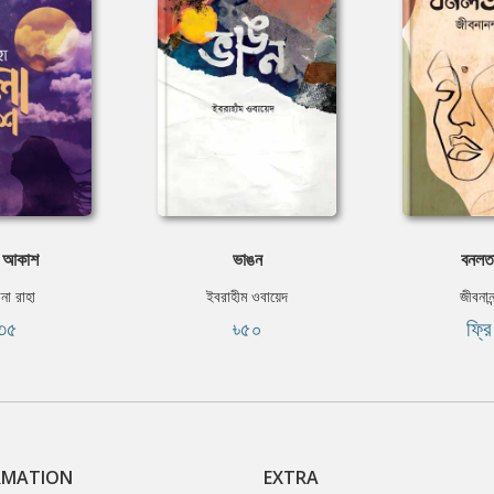
 আকাশ
ভাঙন
বনলত
না রাহা
ইবরাহীম ওবায়েদ
জীবনান
৩৫
৳৫০
ফ্র
RMATION
EXTRA