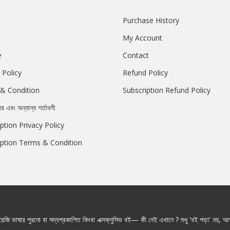
Purchase History
My Account
e
Contact
 Policy
Refund Policy
& Condition
Subscription Refund Policy
রয় এবং অন্যান্য শর্তাবলী
ption Privacy Policy
iption Terms & Condition
জি ভাষার পুরনো বা সদ্যপ্রকাশিত কিংবা এক্সক্লুসিভ বই— কী নেই এখানে ? শুধু 'বই পড়া' নয়, আপ