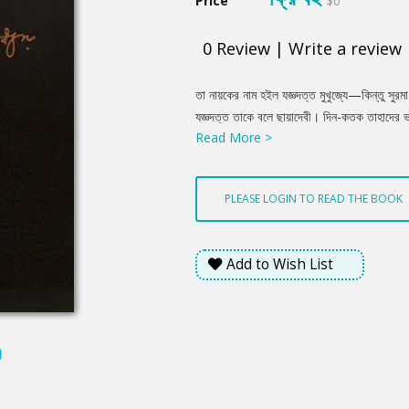
Price
$0
0
Review
|
Write a review
Product
তা নায়কের নাম হইল যজ্ঞদত্ত মুখুজ্যে—কিন্তু সুর
Summery
যজ্ঞদত্ত তাকে বলে ছায়াদেবী। দিন-কতক তাহাদের
Read More >
কিছুতেই মীমাংসা হয় না; শেষে সুরমা বুঝাইয়া দিল, এটা
আমি কোথাও নাই—কিন্তু আমি না থাকিলে তুমি চির
PLEASE LOGIN TO READ THE BOOK
Add to Wish List