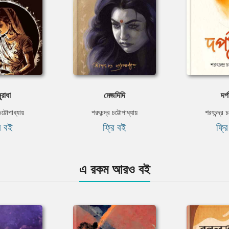
রাধা
মেজদিদি
দর্পচ
চট্টোপাধ্যায়
শরৎচন্দ্র চট্টোপাধ্যায়
শরৎচন্দ্র চ
ি বই
ফ্রি বই
ফ্র
এ রকম আরও বই