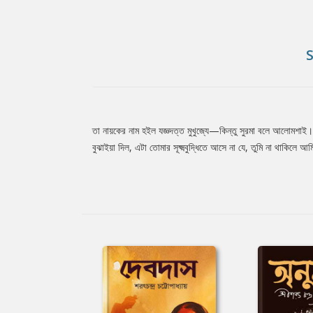
তা নায়কের নাম হইল যজ্ঞদত্ত মুখুজ্যে—কিন্তু সুরমা বলে আলোমশাই। 
Tab
বুঝাইয়া দিল, এটা তোমার সূক্ষ্মবুদ্ধিতে আসে না যে, তুমি না থাকি
Article