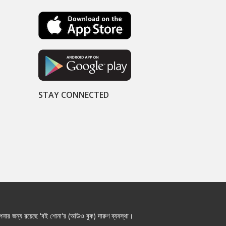
STAY CONNECTED
নার জন্য রয়েছে 'বই শোনা'র (অডিও বুক) দারুণ ব্যবস্থা।