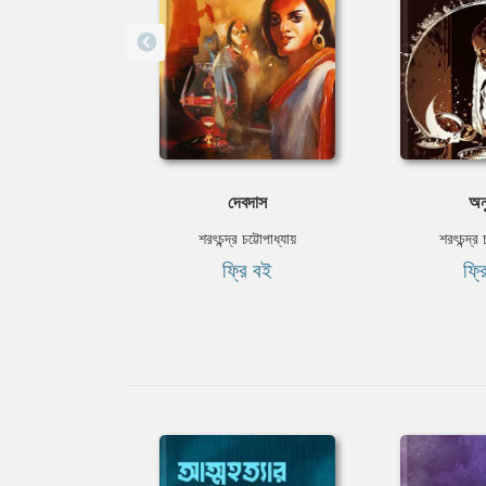
দেবদাস
অনু
শরৎচন্দ্র চট্টোপাধ্যায়
শরৎচন্দ্র 
ফ্রি বই
ফ্র