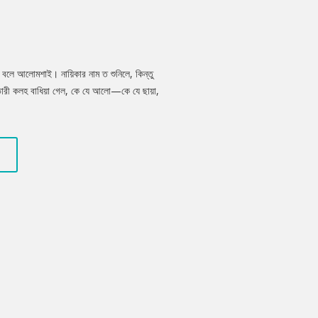
মা বলে আলোমশাই। নায়িকার নাম ত শুনিলে, কিন্তু
 ভারী কলহ বাধিয়া গেল, কে যে আলো—কে যে ছায়া,
 তোমার সূক্ষ্মবুদ্ধিতে আসে না যে, তুমি না থাকিলে
কাল চিরজীবী; তাই তুমি আলো, আমি ছায়া।