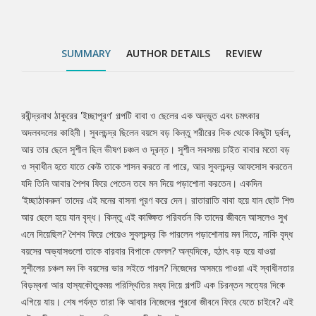
সুশীলের চঞ্চল মন কি বয়সের ভার সইতে পারল? নিজেদের অসময়ে পাওয়া এই
স্বাধীনতার বিড়ম্বনা আর হাস্যকৌতুকময় পরিস্থিতির মধ্য দিয়ে গল্পটি এক
চিরন্তন সত্যের দিকে এগিয়ে যায়। শেষ পর্যন্ত তারা কি আবার নিজেদের পুরনো
SUMMARY
AUTHOR DETAILS
REVIEW
জীবনে ফিরে যেতে চাইবে? এই কৌতূহলী প্রশ্নের উত্তর মিলবে কালজয়ী এই
ছোটগল্পে।
রবীন্দ্রনাথ ঠাকুরের 'ইচ্ছাপূরণ' গল্পটি বাবা ও ছেলের এক অদ্ভুত এবং চমৎকার
Tab
অদলবদলের কাহিনী। সুবলচন্দ্র ছিলেন বয়সে বড় কিন্তু শরীরের দিক থেকে কিছুটা দুর্বল,
আর তার ছেলে সুশীল ছিল ভীষণ চঞ্চল ও দূরন্ত। সুশীল সবসময় চাইত বাবার মতো বড়
Article
ও স্বাধীন হতে যাতে কেউ তাকে শাসন করতে না পারে, আর সুবলচন্দ্র আফসোস করতেন
যদি তিনি আবার শৈশব ফিরে পেতেন তবে মন দিয়ে পড়াশোনা করতেন। একদিন
'ইচ্ছাঠাকরুন' তাদের এই মনের বাসনা পূরণ করে দেন। রাতারাতি বাবা হয়ে যান ছোট শিশু
আর ছেলে হয়ে যান বৃদ্ধ। কিন্তু এই কাঙ্ক্ষিত পরিবর্তন কি তাদের জীবনে আসলেও সুখ
এনে দিয়েছিল? শৈশব ফিরে পেয়েও সুবলচন্দ্র কি পারলেন পড়াশোনায় মন দিতে, নাকি বৃদ্ধ
বয়সের অভ্যাসগুলো তাকে বারবার বিপাকে ফেলল? অন্যদিকে, হঠাৎ বড় হয়ে যাওয়া
সুশীলের চঞ্চল মন কি বয়সের ভার সইতে পারল? নিজেদের অসময়ে পাওয়া এই স্বাধীনতার
বিড়ম্বনা আর হাস্যকৌতুকময় পরিস্থিতির মধ্য দিয়ে গল্পটি এক চিরন্তন সত্যের দিকে
এগিয়ে যায়। শেষ পর্যন্ত তারা কি আবার নিজেদের পুরনো জীবনে ফিরে যেতে চাইবে? এই