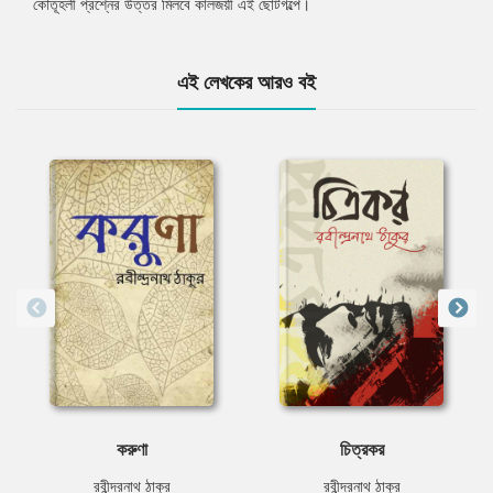
কৌতূহলী প্রশ্নের উত্তর মিলবে কালজয়ী এই ছোটগল্পে।
এই লেখকের আরও বই
করুণা
চিত্রকর
রবীন্দ্রনাথ ঠাকুর
রবীন্দ্রনাথ ঠাকুর