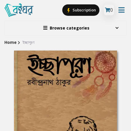
0
Subscription
Browse categories
Home
ইচ্ছাপূরণ
Site
Breadcrumb