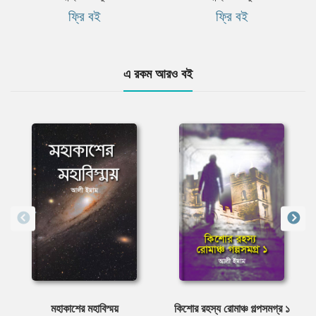
ফ্রি বই
ফ্রি বই
এ রকম আরও বই
মহাকাশের মহাবিস্ময়
কিশোর রহস্য রোমাঞ্চ গল্পসমগ্র ১