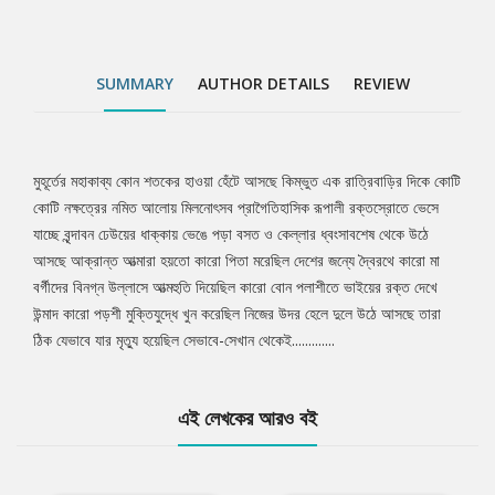
SUMMARY
AUTHOR DETAILS
REVIEW
মুহূর্তের মহাকাব্য কোন শতকের হাওয়া হেঁটে আসছে কিম্ভুত এক রাত্রিবাড়ির দিকে কোটি
Tab
কোটি নক্ষত্রের নমিত আলোয় মিলনোৎসব প্রাগৈতিহাসিক রূপালী রক্তস্রোতে ভেসে
যাচ্ছে বৃন্দাবন ঢেউয়ের ধাক্কায় ভেঙে পড়া বসত ও কেল্লার ধ্বংসাবশেষ থেকে উঠে
Article
আসছে আক্রান্ত আত্মারা হয়তো কারো পিতা মরেছিল দেশের জন্যে দ্বৈরথে কারো মা
বর্গীদের বিনগ্ন উল্লাসে আত্মহুতি দিয়েছিল কারো বোন পলাশীতে ভাইয়ের রক্ত দেখে
উন্মাদ কারো পড়শী মুক্তিযুদ্ধে খুন করেছিল নিজের উদর হেলে দুলে উঠে আসছে তারা
ঠিক যেভাবে যার মৃত্যু হয়েছিল সেভাবে-সেখান থেকেই.............
এই লেখকের আরও বই