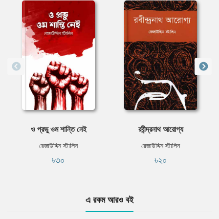
ও প্রভু ওম শান্তি নেই
রবীন্দ্রনাথ আরোগ্য
রেজাউদ্দিন স্টালিন
রেজাউদ্দিন স্টালিন
৳৩০
৳২০
এ রকম আরও বই