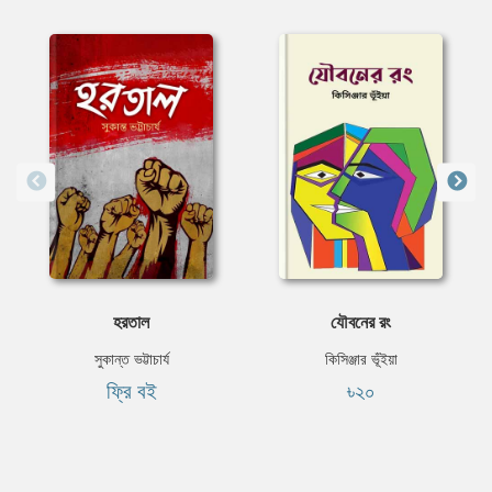
হরতাল
যৌবনের রং
সুকান্ত ভট্টাচার্য
কিসিঞ্জার ভূঁইয়া
ফ্রি বই
৳২০