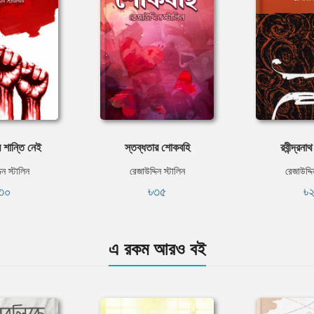
 শান্তি নেই
স্তব্ধতার শোকবহি
রবীন্দ্রন
িন স্টালিন
রেজাউদ্দিন স্টালিন
রেজাউদ্দি
৩০
৳৩৫
৳
এ রকম আরও বই