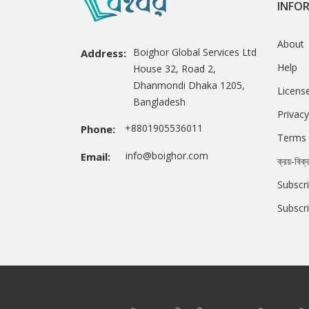
INFO
About
Boighor Global Services Ltd
Address:
Help
House 32, Road 2,
Dhanmondi Dhaka 1205,
Licens
Bangladesh
Privacy
+8801905536011
Phone:
Terms 
info@boighor.com
Email:
ক্রয়-বিক্
Subscri
Subscr