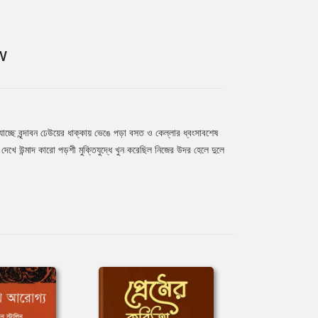
W
্ছে বৃন্দাবন ঢেউয়ের ধাক্কায় ভেঙে পড়া বসত ও কেল্লার ধ্বংসাবশেষ
েখে উন্মাদ কারো পড়শী মুক্তিযুদ্ধে খুন করেছিল নিজের উদর হেলে দুলে