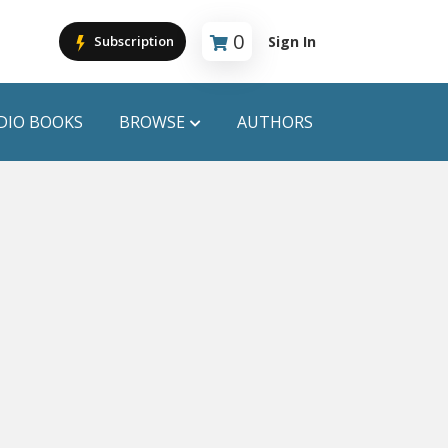
0
Sign In
Subscription
Cart is empty
DIO BOOKS
BROWSE
AUTHORS
PUBLICATIONS
ANYAPROKASH
Anyadhara
ors
Aajob Prokash
Bibliophile
Afsar Brothers