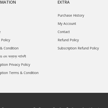
RMATION
EXTRA
Purchase History
My Account
e
Contact
 Policy
Refund Policy
& Condition
Subscription Refund Policy
রয় এবং অন্যান্য শর্তাবলী
ption Privacy Policy
iption Terms & Condition