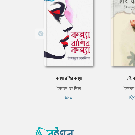
কন্যা রাশির কন্যা
চাই ব
ইমদাদুল হক মিলন
ইমদাদুল
৳৪০
ফ্র