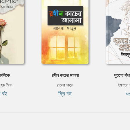
াবলিকে
রঙ্গীন কাচের জানলা
সুতোয় বাঁধ
 হক মিলন
রাবেয়া খাতুন
ইমদাদুল
ি বই
ফ্রি বই
৳