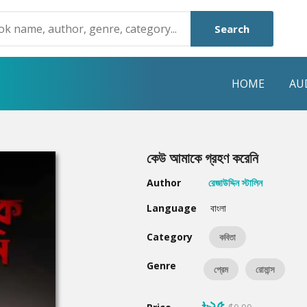
Search
HOME
AU
NRE
POPULAR AUTHORS
HIGHLIGHTS
কেউ আমাকে গ্রহণ করেনি
Humayun Ahmed
Hot & New
Author
রেজাউদ্দিন স্টালিন
Mouri Morium
Featured Event
Language
বাংলা
Mohammad Nazim Uddin
Featured Auth
Category
কবিতা
Shanjana Alam
Best Seller
Genre
প্রেম
রোমান্স
Anisul Hoque
Editors Choice
৳২৫