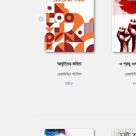
আবৃত্তির কবিতা
ও প্রভু ওম
রেজাউদ্দিন স্টালিন
রেজাউদ্দ
৳৪০
৳