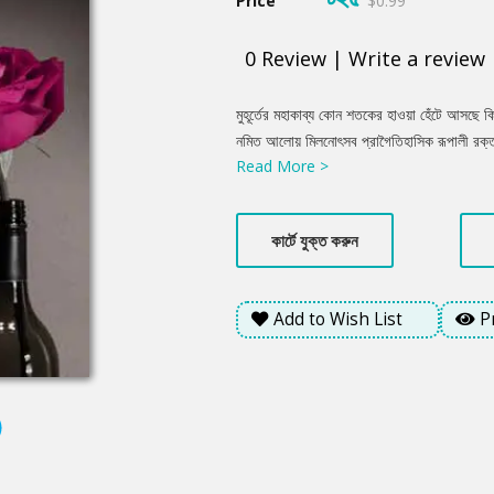
Price
$0.99
0
Review
|
Write a review
Product
মুহূর্তের মহাকাব্য কোন শতকের হাওয়া হেঁটে আসছে ক
Summery
নমিত আলোয় মিলনোৎসব প্রাগৈতিহাসিক রূপালী রক্তস্র
Read More >
পড়া বসত ও কেল্লার ধ্বংসাবশেষ থেকে উঠে আসছে 
জন্যে দ্বৈরথে কারো মা বর্গীদের বিনগ্ন উল্লাসে আত
দেখে উন্মাদ কারো পড়শী মুক্তিযুদ্ধে খুন করেছিল 
কার্টে যুক্ত করুন
মৃত্যু হয়েছিল সেভাবে-সেখান থেকেই.............
Add to Wish List
P