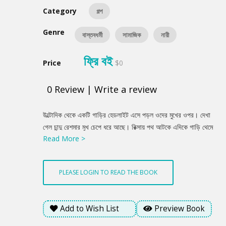
Category
গল্প
Genre
বাস্তবধর্মী
সামাজিক
নারী
ফ্রি বই
Price
$0
0
Review
|
Write a review
Product
উল্টোদিক থেকে একটি গাড়ির হেডলাইট এসে পড়ল ওদের মুখের ওপর। দেখা
Summery
গেল চান্দু রেশমার মুখ চেপে ধরে আছে। রিক্সায় পথ আটকে এদিকে গাড়ি থেমে
Read More >
গেছে। ড্রাইভিং সিট থেকে দরোজা খুলে নেমে এসেছে শার্ট-প্যান্ট পরা এক
তরুণী। এগিয়ে এসে বলল, এই বদমাশ মুখ ছাড়। নাম রিক্সা থেকে। এক লাফে
নেমে চান্দু বিড়ালের থাবার মতো দু’হাত বাড়িয়ে দিল তরুণীর দিকে। মেয়েটিও
PLEASE LOGIN TO READ THE BOOK
সঙ্গে সঙ্গে তেমনি পোজ নিয়ে দাঁড়ালো এবং কয়েক মিনিটের মধ্যে চান্দু টের পেলো
আগুন্তুক তরুণী ক্যারাটের মারপ্যাঁচে তার চেয়ে দক্ষ।
Add to Wish List
Preview Book