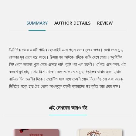
SUMMARY
AUTHOR DETAILS
REVIEW
উল্টোদিক থেকে একটি গাড়ির হেডলাইট এসে পড়ল ওদের মুখের ওপর। দেখা গেল চান্দু
Tab
রেশমার মুখ চেপে ধরে আছে। রিক্সায় পথ আটকে এদিকে গাড়ি থেমে গেছে। ড্রাইভিং
সিট থেকে দরোজা খুলে নেমে এসেছে শার্ট-প্যান্ট পরা এক তরুণী। এগিয়ে এসে বলল, এই
Article
বদমাশ মুখ ছাড়। নাম রিক্সা থেকে। এক লাফে নেমে চান্দু বিড়ালের থাবার মতো দু’হাত
বাড়িয়ে দিল তরুণীর দিকে। মেয়েটিও সঙ্গে সঙ্গে তেমনি পোজ নিয়ে দাঁড়ালো এবং কয়েক
মিনিটের মধ্যে চান্দু টের পেলো আগুন্তুক তরুণী ক্যারাটের মারপ্যাঁচে তার চেয়ে দক্ষ।
এই লেখকের আরও বই