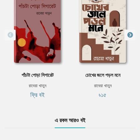
পাঁচটা পোড়া সিগারেট
চোখের জলে পড়ল মনে
রাবেয়া খাতুন
রাবেয়া খাতুন
ফ্রি বই
৳১৫
এ রকম আরও বই