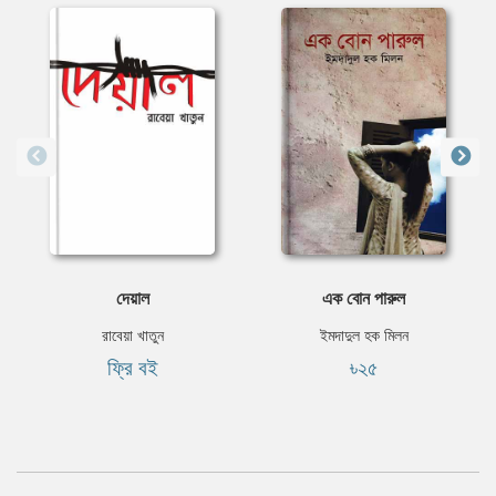
দেয়াল
এক বোন পারুল
রাবেয়া খাতুন
ইমদাদুল হক মিলন
ফ্রি বই
৳২৫