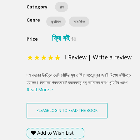
Category
গল্প
Genre
ক্ল্যাসিক
সামাজিক
ফ্রি বই
Price
$0
★
★
★
★
★
1
Review
|
Write a review
Product
দশ বছরের টুকটুকে ছোট বৌটির মুখ দেখিয়া সত্যেন্দ্রর জননী বিশেষ হৃষ্টচিত্ত
Summery
হইলেন। বিবাহের পরবৎসরেই হরদেববাবু বধূ আনিলেন কারণ গৃহিণীর এরূপ
Read More >
অভিসন্ধি ছিল না যে, বধূকে পিতৃগৃহে রাখিয়া দেন।
PLEASE LOGIN TO READ THE BOOK
Add to Wish List