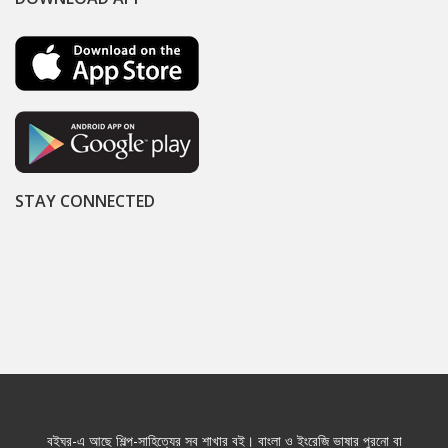
STAY CONNECTED
বইঘর-এ আছে শিল্প-সাহিত্যের সব শাখার বই। বাংলা ও ইংরেজি ভাষার পুরনো বা