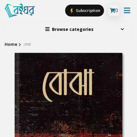
0
Subscription
Browse categories
Home
বোঝা
Site
Breadcrumb