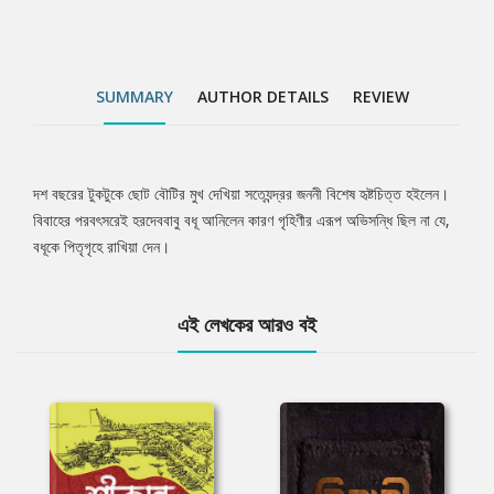
SUMMARY
AUTHOR DETAILS
REVIEW
দশ বছরের টুকটুকে ছোট বৌটির মুখ দেখিয়া সত্যেন্দ্রর জননী বিশেষ হৃষ্টচিত্ত হইলেন।
Tab
বিবাহের পরবৎসরেই হরদেববাবু বধূ আনিলেন কারণ গৃহিণীর এরূপ অভিসন্ধি ছিল না যে,
বধূকে পিতৃগৃহে রাখিয়া দেন।
Article
এই লেখকের আরও বই