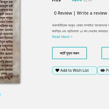
Price
$2.49
0
Review
|
Write a review
Product
কথাসাহিত্যিক স্বকৃত নোমান সম্পাদিত ‘বাংলাদেশের সাম
Summery
জনপ্রিয় এবং প্রতিথযশা ২৪ জন লেখকের অসাধারন ২৪
Read More >
শওকত আলী, আল মাহমুদ, হাসান আজিজুল হক, হাসনা
রহমান, আবদুশ শাকুর, আবদুল মান্নান সৈয়দ, হরিপদ 
মনজুরুল ইসলাম, শহীদুল জহির, সুশান্ত মজুমদার, 
কার্টে যুক্ত করুন
পাপড়ি রহমান, জাকির তালুকদার, আহমাদ মোস্তফা কাম
তালিকা দেখেই পাঠক নিশ্চয়ই বুঝতে পারছেন?
Add to Wish List
P