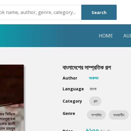
Search
HOME
AU
NRE
POPULAR AUTHORS
HIGHLIGHTS
বাংলাদেশের সাম্প্রতিক গল্প
Humayun Ahmed
Hot & New
Author
সংকলন
Mouri Morium
Featured Event
Language
বাংলা
Mohammad Nazim Uddin
Featured Auth
Category
গল্প
Shanjana Alam
Best Seller
Genre
সম্পাদিত
সমকালীন
Anisul Hoque
Editors Choice
৳১০০