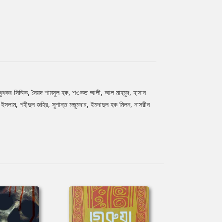
 আবুবকর সিদ্দিক, সৈয়দ শামসুল হক, শওকত আলী, আল মাহমুদ, হাসান
 ইসলাম, শহীদুল জহির, সুশান্ত মজুমদার, ইমদাদুল হক মিলন, নাসরীন