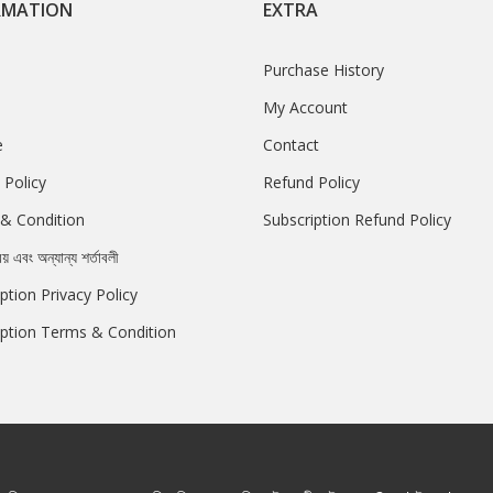
RMATION
EXTRA
Purchase History
My Account
e
Contact
 Policy
Refund Policy
& Condition
Subscription Refund Policy
রয় এবং অন্যান্য শর্তাবলী
ption Privacy Policy
iption Terms & Condition