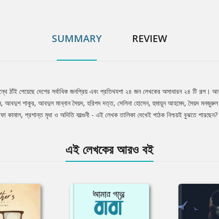
SUMMARY
REVIEW
 গ্রন্থে ঠাঁই পেয়েছে দেশের সর্বাধিক জনপ্রিয় এবং প্রতিথযশা ২৪ জন লেখকের অসাধারন ২৪ টি গল্প।
আবদুশ শাকুর, আবদুল মান্নান সৈয়দ, হরিপদ দত্ত, সেলিনা হোসেন, হুমায়ূন আহমেদ, সৈয়দ মনজুরুল
 কামাল, প্রশান্ত মৃধা ও অদিতি ফাল্গুনী - এই লেখক তালিকা দেখেই পাঠক নিশ্চয়ই বুঝতে পারছেন?
এই লেখকের আরও বই