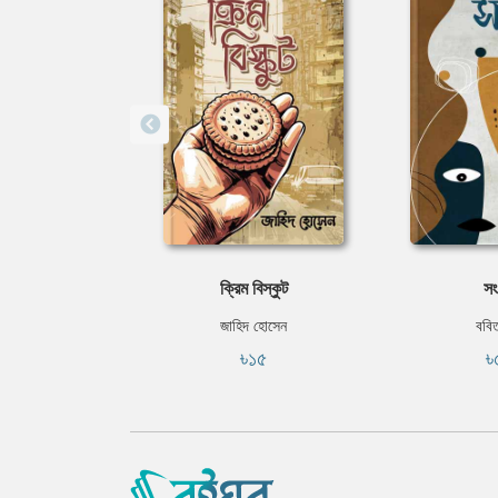
ক্রিম বিস্কুট
সং
জাহিদ হোসেন
ববিত
৳১৫
৳