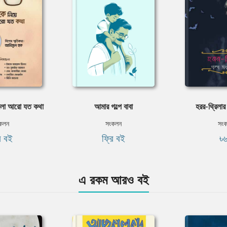
 বলা আরো যত কথা
আমার গল্পে বাবা
হরর-থ্রিলার
কলন
সংকলন
সং
ি বই
ফ্রি বই
৳
এ রকম আরও বই