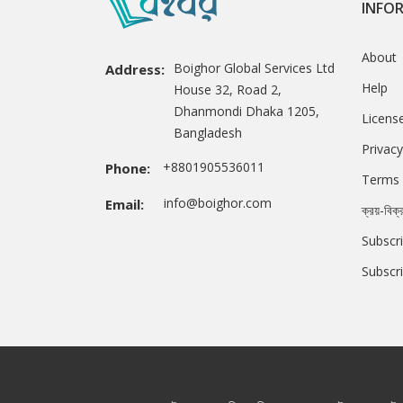
INFO
About
Boighor Global Services Ltd
Address:
Help
House 32, Road 2,
Dhanmondi Dhaka 1205,
Licens
Bangladesh
Privacy
+8801905536011
Phone:
Terms 
info@boighor.com
Email:
ক্রয়-বিক্
Subscri
Subscr