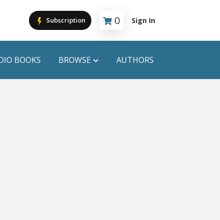
0
Sign In
Subscription
Cart is empty
DIO BOOKS
BROWSE
AUTHORS
PUBLICATIONS
ANYAPROKASH
Anyadhara
ors
Aajob Prokash
Bibliophile
Afsar Brothers