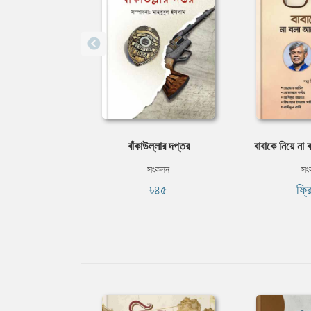
বাঁকাউল্লার দপ্তর
বাবাকে নিয়ে না
সংকলন
সং
৳৪৫
ফ্র