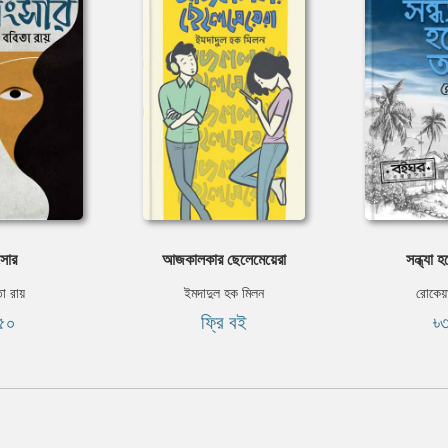
সার
আজকালকার ছেলেমেয়েরা
সন্ধ্যা
া রায়
ইমদাদুল হক মিলন
রোকেয়
৫০
ফ্রি বই
৳