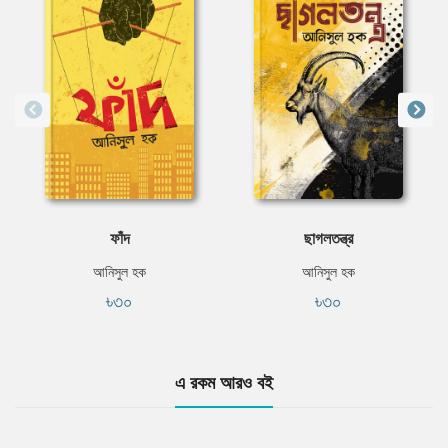
ফাঁদ
ছাগলতন্ত্র
আনিসুল হক
আনিসুল হক
৳৩০
৳৩০
এ রকম আরও বই