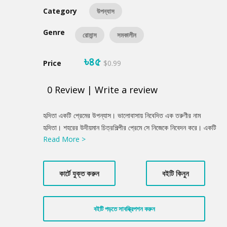
Category
উপন্যাস
Genre
রোমান্স
সমকালীন
৳৪৫
Price
$0.99
0
Review
|
Write a review
Product
হৃদিতা একটি প্রেমের উপন্যাস। ভালোবাসায় নিবেদিত এক তরুণীর নাম
Summery
হৃদিতা। শহরের উদীয়মান চিত্রশিল্পীর প্রেমে সে নিজেকে নিবেদন করে। একটি
Read More >
কার এক্সিডেন্টের মধ্য দিয়ে এই দুজনের পরিচয় হয়। এরপর ঘনিষ্টতা ও বহুদূর
একসঙ্গে চলা। সেটি ঠিক কত দূর?
কার্টে যুক্ত করুন
বইটি কিনুন
বইটি পড়তে সাবস্ক্রিপশন করুন