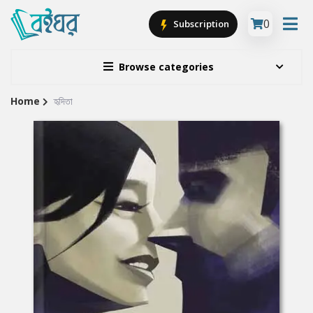
0
Subscription
Browse categories
Home
হৃদিতা
Site
Breadcrumb