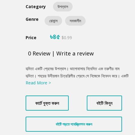
Category
উপন্যাস
Genre
রোমান্স
সমকালীন
৳৪৫
Price
$0.99
0
Review
|
Write a review
Product
হৃদিতা একটি প্রেমের উপন্যাস। ভালোবাসায় নিবেদিত এক তরুণীর নাম
Summery
হৃদিতা। শহরের উদীয়মান চিত্রশিল্পীর প্রেমে সে নিজেকে নিবেদন করে। একটি
Read More >
কার এক্সিডেন্টের মধ্য দিয়ে এই দুজনের পরিচয় হয়। এরপর ঘনিষ্টতা ও বহুদূর
একসঙ্গে চলা। সেটি ঠিক কত দূর?
কার্টে যুক্ত করুন
বইটি কিনুন
বইটি পড়তে সাবস্ক্রিপশন করুন