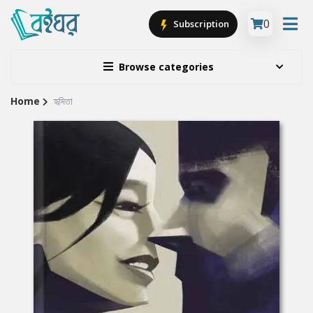
0
Subscription
Browse categories
Home
হৃদিতা
Site
Breadcrumb