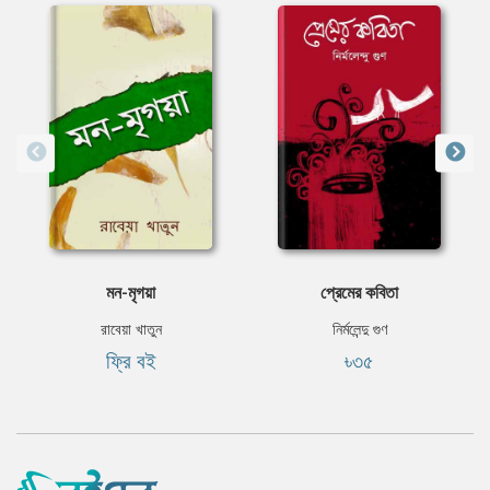
মন-মৃগয়া
প্রেমের কবিতা
রাবেয়া খাতুন
নির্মলেন্দু গুণ
ফ্রি বই
৳৩৫