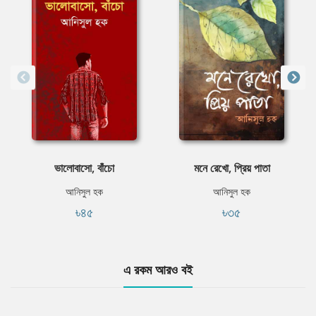
ভালোবাসো, বাঁচো
মনে রেখো, প্রিয় পাতা
আনিসুল হক
আনিসুল হক
৳৪৫
৳৩৫
এ রকম আরও বই