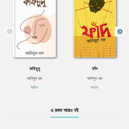
কফিচুমু
ফাঁদ
আনিসুল হক
আনিসুল হক
৳৪০
৳৩০
এ রকম আরও বই