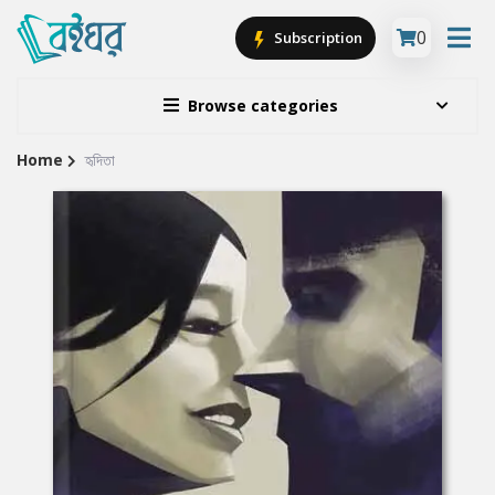
0
Subscription
Browse categories
Home
হৃদিতা
Site
Breadcrumb