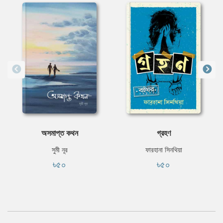
অসমাপ্ত কথন
গ্রহণ
সুমী নূর
ফারহানা সিনথিয়া
৳৫০
৳৫০