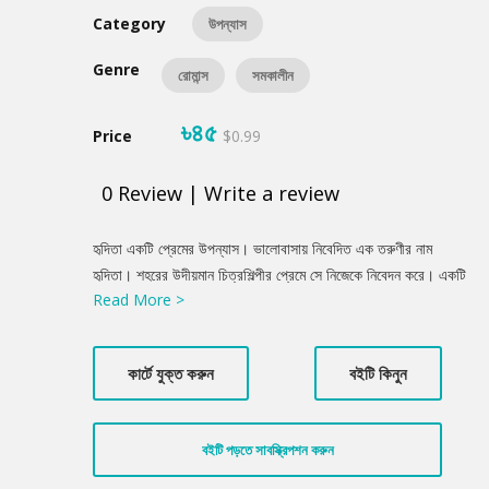
Category
উপন্যাস
Genre
রোমান্স
সমকালীন
৳৪৫
Price
$0.99
0
Review
|
Write a review
Product
হৃদিতা একটি প্রেমের উপন্যাস। ভালোবাসায় নিবেদিত এক তরুণীর নাম
Summery
হৃদিতা। শহরের উদীয়মান চিত্রশিল্পীর প্রেমে সে নিজেকে নিবেদন করে। একটি
Read More >
কার এক্সিডেন্টের মধ্য দিয়ে এই দুজনের পরিচয় হয়। এরপর ঘনিষ্টতা ও বহুদূর
একসঙ্গে চলা। সেটি ঠিক কত দূর?
কার্টে যুক্ত করুন
বইটি কিনুন
বইটি পড়তে সাবস্ক্রিপশন করুন