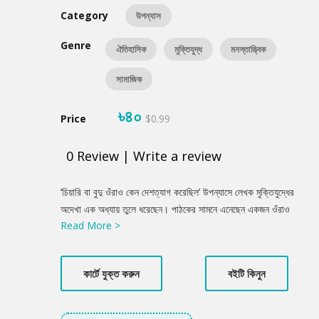
Category
উপন্যাস
Genre
ঐতিহাসিক
মুক্তিযুদ্ধ
মনস্তাত্ত্বিক
সামাজিক
৳৪০
Price
$0.99
0
Review
|
Write a review
Product
‘চিয়ারি বা বুদু ওঁরাও কেন দেশত্যাগ করেছিল’ উপন্যাসে লেখক মুক্তিযুদ্ধের
Summery
অদেখা এক অধ্যায় তুলে ধরেছেন। পাঠকের সামনে এনেছেন একজন ওঁরাও
Read More >
বীরকে। তাদের জীবন-সংগ্রাম ও বাংলাদেশের মুক্তিযুদ্ধের ভিন্ন এক
ইতিহাস। তুলে ধরেছেন মুক্তিযুদ্ধের মাধ্যমে অর্জিত স্বপ্ন ভেঙে যাওয়ার
কথা। তুলে ধরেছেন অভিমানী এক বীরের দেশত্যাগের ইতিহাস। বইটি পাঠককে
কার্টে যুক্ত করুন
বইটি কিনুন
ভিন্ন চোখে মুক্তিযুদ্ধকে জানতে, বুঝতে, অনুভব করতে সহযোগিতা করবে।