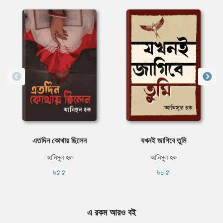
এতদিন কোথায় ছিলেন
যখনই জাগিবে তুমি
আনিসুল হক
আনিসুল হক
৳৫৫
৳৮৫
এ রকম আরও বই