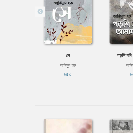
সে
পড়শি যদি 
আনিসুল হক
আনিস
৳৫০
৳