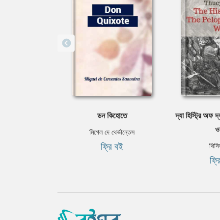
ডন কিহোতে
দ্যা হিস্ট্রি অফ 
ও
মিগেল দে থের্ভান্তেস
ফ্রি বই
থিসি
ফ্র