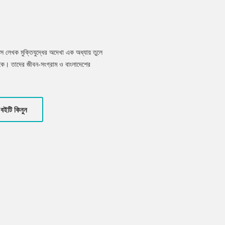
াসে লেখক মুক্তিযুদ্ধের অদেখা এক অধ্যায় তুলে
ে। তাদের জীবন-সংগ্রাম ও বাংলাদেশের
িযুদ্ধের মাধ্যমে অর্জিত স্বপ্ন ভেঙে যাওয়ার কথা।
স। বইটি পাঠককে ভিন্ন চোখে মুক্তিযুদ্ধকে জানতে,
বইটি কিনুন