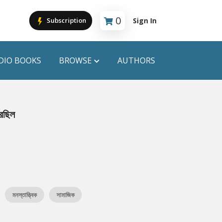
0
Sign In
Subscription
Cart is empty
DIO BOOKS
BROWSE
AUTHORS
PUBLICATIONS
রেছিল
ANYAPROKASH
Anyadhara
ors
Aajob Prokash
Bibliophile
মনস্তাত্ত্বিক
সামাজিক
Afsar Brothers