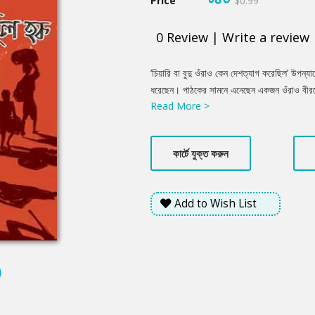
Price
$0.99
0
Review
|
Write a review
Product
‘চিয়ারি বা বুদু ওঁরাও কেন দেশত্যাগ করেছিল’ উপন্য
Summery
ধরেছেন। পাঠকের সামনে এনেছেন একজন ওঁরাও বীরক
Read More >
মুক্তিযুদ্ধের ভিন্ন এক ইতিহাস। তুলে ধরেছেন মুক্ত
তুলে ধরেছেন অভিমানী এক বীরের দেশত্যাগের ইতিহা
বুঝতে, অনুভব করতে সহযোগিতা করবে।
কার্টে যুক্ত করুন
Add to Wish List