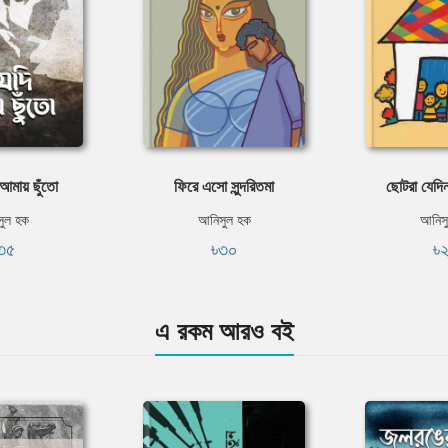
আমায় ছুঁতো
ফিরে এসো সুন্দরিতমা
ছোটরা যেদিন
ুল হক
আনিসুল হক
আনিস
৩৫
৳৩০
৳
এ রকম আরও বই