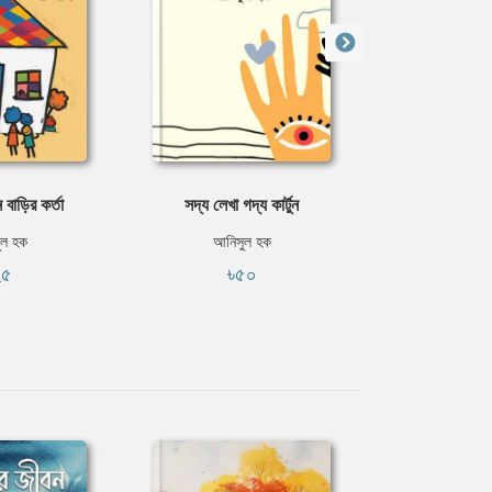
 বাড়ির কর্তা
সদ্য লেখা গদ্য কার্টুন
আমার একটা
ুল হক
আনিসুল হক
আনিসু
২৫
৳৫০
৳৩