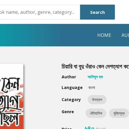
Search
HOME
AU
NRE
POPULAR AUTHORS
HIGHLIGHTS
চিয়ারি বা বুদু ওঁরাও কেন দেশত্যাগ ক
Humayun Ahmed
Hot & New
Author
আনিসুল হক
Mouri Morium
Featured Event
Language
বাংলা
Mohammad Nazim Uddin
Featured Auth
Category
উপন্যাস
Shanjana Alam
Best Seller
Genre
ঐতিহাসিক
মুক্তিযুদ্ধ
Anisul Hoque
Editors Choice
৳৪০