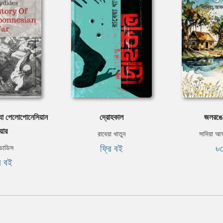
দ্যা পেলোপোনেসিয়ান
দ্রোহকাল
জলরঙে
য়ার
রাবেয়া খাতুন
সাদিয়া আ
ফ্রি বই
৳
ডাডিস
ি বই