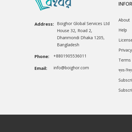
INFO
About
Boighor Global Services Ltd
Address:
Help
House 32, Road 2,
Dhanmondi Dhaka 1205,
Licens
Bangladesh
Privacy
+8801905536011
Phone:
Terms 
info@boighor.com
Email:
ক্রয়-বিক্
Subscri
Subscr