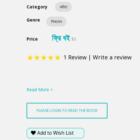
Category
কবিতা
Genre
শিশুতোষ
ফ্রি বই
Price
$0
★
★
★
★
★
1
Review
|
Write a review
Product
Summery
Read More >
PLEASE LOGIN TO READ THE BOOK
Add to Wish List