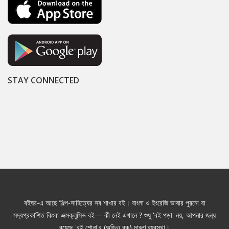
STAY CONNECTED
বইঘর-এ আছে শিল্প-সাহিত্যের সব শাখার বই। বাংলা ও ইংরেজি ভাষার পুরনো বা
সদ্যপ্রকাশিত কিংবা এক্সক্লুসিভ বই— কী নেই এখানে ? শুধু 'বই পড়া' নয়, আপনার জন্য
রয়েছে 'বই শোনা'র (অডিও বুক) দারুণ ব্যবস্থা।