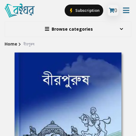
0
Subscription
Browse categories
Home
বীরপুরুষ
Site
Breadcrumb