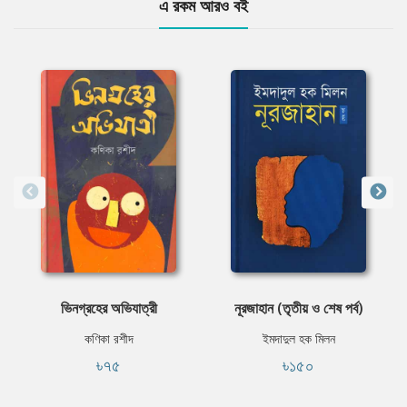
এ রকম আরও বই
ভিনগ্রহের অভিযাত্রী
নূরজাহান (তৃতীয় ও শেষ পর্ব)
কণিকা রশীদ
ইমদাদুল হক মিলন
৳৭৫
৳১৫০