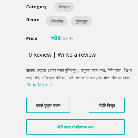
Category
উপন্যাস
Genre
ঐতিহাসিক
মুক্তিযুদ্ধ
৳৪৫
Price
$1.99
0
Review
|
Write a review
Product
রাবেয়া খাতুনের রচনায় মহান মুক্তিযুদ্ধ, মানুষের মনের কথা, নির্লিপ্ততা, শিল্পের
Summery
জন্য শিল্প, সাহিত্যের গভীরতা, নারী জাগরণ ও আবহমান বাংলা জীবনের ছবির
Read More >
সঙ্গে নৈসর্গ চেতনা মিলেমিশে একাকার হয়ে থাকে। তিনি তাঁর ‘একাত্তরের নয়
মাস’ গ্রন্থে লিখেছেন শ্বাসরূদ্ধকর দিনগুলোর কথা। প্রত্যেক মুহূর্তের শঙ্কা,
ভয়, হানাদার বাহিনীর বর্বরতা প্রকাশ পেয়েছে তাঁর নিজস্ব অভিজ্ঞতার মাধ্যমে।
কার্টে যুক্ত করুন
বইটি কিনুন
নিজের চোখে দেখা নয় মাস তিনি তুলে ধরেছেন স্বাধীন বাংলাদেশের সামনে।
বইটি পড়তে সাবস্ক্রিপশন করুন