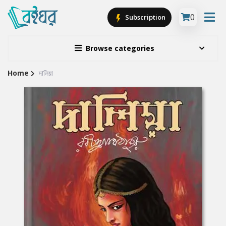
0
Subscription
Browse categories
Home
দালিয়া
Site
Breadcrumb