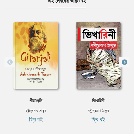
এই লেখকের আরও বই
গীতাঞ্জলি
ভিখারিনী
রবীন্দ্রনাথ ঠাকুর
রবীন্দ্রনাথ ঠাকুর
ফ্রি বই
ফ্রি বই