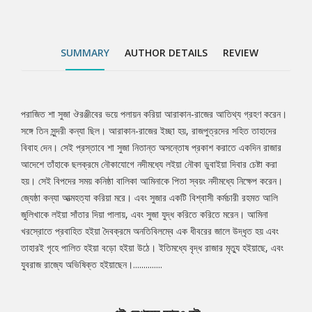
যুবরাজ রাজ্যে অভিষিক্ত হইয়াছেন।..............
SUMMARY
AUTHOR DETAILS
REVIEW
পরাজিত শা সুজা ঔরঞ্জীবের ভয়ে পলায়ন করিয়া আরাকান-রাজের আতিথ্য গ্রহণ করেন।
Tab
সঙ্গে তিন সুন্দরী কন্যা ছিল। আরাকান-রাজের ইচ্ছা হয়, রাজপুত্রদের সহিত তাহাদের
বিবাহ দেন। সেই প্রস্তাবে শা সুজা নিতান্ত অসন্তোষ প্রকাশ করাতে একদিন রাজার
Article
আদেশে তাঁহাকে ছলক্রমে নৌকাযোগে নদীমধ্যে লইয়া নৌকা ডুবাইয়া দিবার চেষ্টা করা
হয়। সেই বিপদের সময় কনিষ্ঠা বালিকা আমিনাকে পিতা স্বয়ং নদীমধ্যে নিক্ষেপ করেন।
জ্যেষ্ঠা কন্যা আত্মহত্যা করিয়া মরে। এবং সুজার একটি বিশ্বাসী কর্মচারী রহমত আলি
জুলিখাকে লইয়া সাঁতার দিয়া পালায়, এবং সুজা যুদ্ধ করিতে করিতে মরেন। আমিনা
খরস্রোতে প্রবাহিত হইয়া দৈবক্রমে অনতিবিলম্বে এক ধীবরের জালে উদ্ধৃত হয় এবং
তাহারই গৃহে পালিত হইয়া বড়ো হইয়া উঠে। ইতিমধ্যে বৃদ্ধ রাজার মৃত্যু হইয়াছে, এবং
যুবরাজ রাজ্যে অভিষিক্ত হইয়াছেন।..............