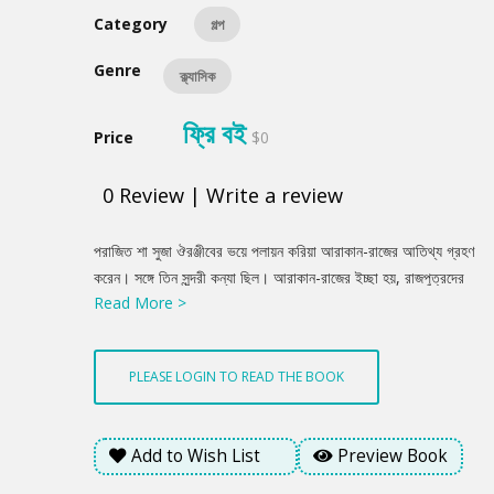
Category
গল্প
Genre
ক্ল্যাসিক
ফ্রি বই
Price
$0
0
Review
|
Write a review
Product
পরাজিত শা সুজা ঔরঞ্জীবের ভয়ে পলায়ন করিয়া আরাকান-রাজের আতিথ্য গ্রহণ
Summery
করেন। সঙ্গে তিন সুন্দরী কন্যা ছিল। আরাকান-রাজের ইচ্ছা হয়, রাজপুত্রদের
Read More >
সহিত তাহাদের বিবাহ দেন। সেই প্রস্তাবে শা সুজা নিতান্ত অসন্তোষ প্রকাশ
করাতে একদিন রাজার আদেশে তাঁহাকে ছলক্রমে নৌকাযোগে নদীমধ্যে লইয়া
নৌকা ডুবাইয়া দিবার চেষ্টা করা হয়। সেই বিপদের সময় কনিষ্ঠা বালিকা
PLEASE LOGIN TO READ THE BOOK
আমিনাকে পিতা স্বয়ং নদীমধ্যে নিক্ষেপ করেন। জ্যেষ্ঠা কন্যা আত্মহত্যা করিয়া
মরে। এবং সুজার একটি বিশ্বাসী কর্মচারী রহমত আলি জুলিখাকে লইয়া সাঁতার
দিয়া পালায়, এবং সুজা যুদ্ধ করিতে করিতে মরেন। আমিনা খরস্রোতে প্রবাহিত
Add to Wish List
Preview Book
হইয়া দৈবক্রমে অনতিবিলম্বে এক ধীবরের জালে উদ্ধৃত হয় এবং তাহারই গৃহে
পালিত হইয়া বড়ো হইয়া উঠে। ইতিমধ্যে বৃদ্ধ রাজার মৃত্যু হইয়াছে, এবং