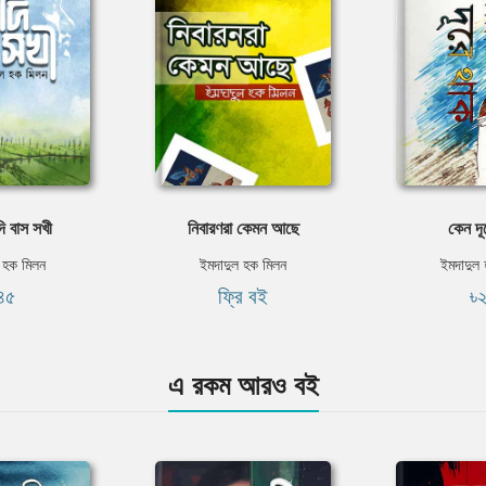
ি বাস সখী
নিবারণরা কেমন আছে
কেন দূ
 হক মিলন
ইমদাদুল হক মিলন
ইমদাদুল
৪৫
ফ্রি বই
৳
এ রকম আরও বই