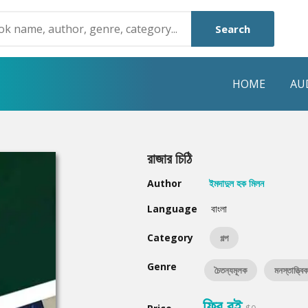
Search
HOME
AU
NRE
POPULAR AUTHORS
HIGHLIGHTS
রাজার চিঠি
Humayun Ahmed
Hot & New
Author
ইমদাদুল হক মিলন
Mouri Morium
Featured Event
Language
বাংলা
Mohammad Nazim Uddin
Featured Auth
Category
গল্প
Shanjana Alam
Best Seller
Genre
চৈতন্যমূলক
মনস্তাত্ত্বি
Anisul Hoque
Editors Choice
ফ্রি বই