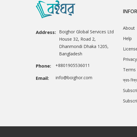
INFO
About
Boighor Global Services Ltd
Address:
Help
House 32, Road 2,
Dhanmondi Dhaka 1205,
Licens
Bangladesh
Privacy
+8801905536011
Phone:
Terms 
info@boighor.com
Email:
ক্রয়-বিক্
Subscri
Subscr