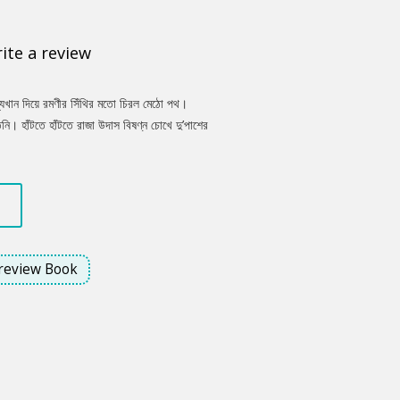
ite a review
্যিখান দিয়ে রমণীর সিঁথির মতো চিরল মেঠো পথ।
তিনি। হাঁটতে হাঁটতে রাজা উদাস বিষণ্ন চোখে দু’পাশের
ে পুড়ে খাক হয়ে গেছে সব। দু’একজন কৃষক তবুও সেই
োদে পুড়ে কুচকুচে কালো। রাখাল বালক বসে আছে
জা একটা দীর্ঘশ্বাস ফেলেন। মন্ত্রিপরিষদের দিকে
review Book