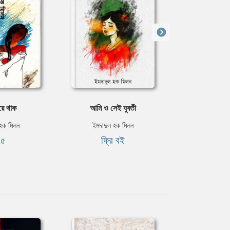
রে থাক
আমি ও সেই যুবতী
একটি রহস্য
 হক মিলন
ইমদাদুল হক মিলন
ইমদাদুল 
২৫
ফ্রি বই
৳৮