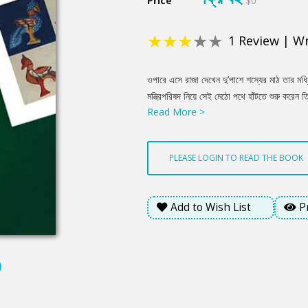
Price
$0
★
★
★
★
★
1
Review
|
Wr
Product
ওপারে এসে রাজা দেখেন দু’পাশে শস্যের মাঠ তার মধ
Summery
মন্ত্রিপরিষদ নিয়ে সেই মেঠো পথে হাঁটতে শুরু করেন 
Read More >
শস্যমাঠের দিকে তাকাচ্ছিলেন। মাঠে শস্য নেই, রোদ
মাঠে শস্য ফলানোর চেষ্টা করছে। তাদের আদুল গা র
বৃক্ষের ছায়ায়। শস্যমাঠ এখন গোচারণ ভূমি। দেখে রা
PLEASE LOGIN TO READ THE BOOK
তাকিয়ে জিজ্ঞেস করেন, এখানে ফসল ফলেনি কেন?
Add to Wish List
P