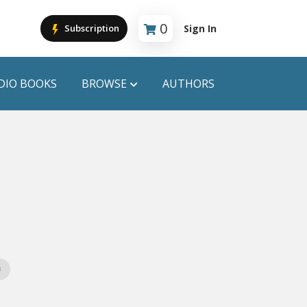
0
Sign In
Subscription
Cart is empty
DIO BOOKS
BROWSE
AUTHORS
PUBLICATIONS
ANYAPROKASH
Anyadhara
ors
Aajob Prokash
Bibliophile
ক
Afsar Brothers