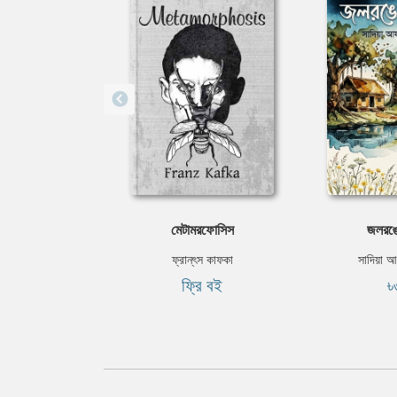
মেটামরফোসিস
জলরঙে
ফ্রান্‌ৎস কাফকা
সাদিয়া 
ফ্রি বই
৳