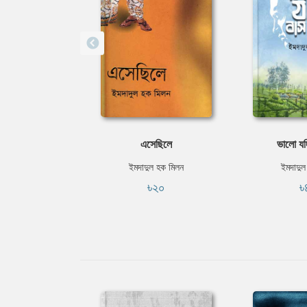
এসেছিলে
ভালো যদ
ইমদাদুল হক মিলন
ইমদাদুল
৳২০
৳