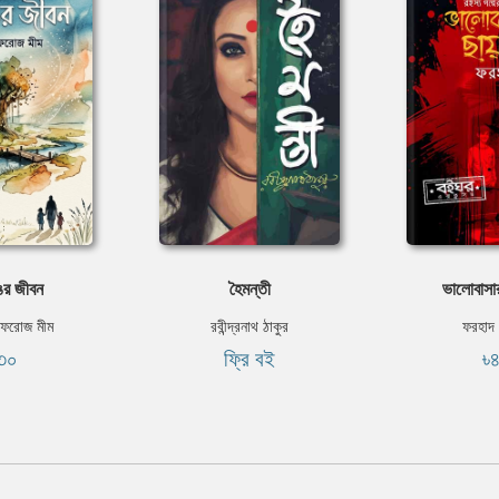
র জীবন
হৈমন্তী
ভালোবাসার
আফরোজ মীম
রবীন্দ্রনাথ ঠাকুর
ফরহাদ
৩০
ফ্রি বই
৳