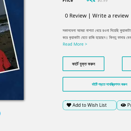
Price
$0.99
0
Review
|
Write a review
Product
সকালবেলা আমরা নাশতা খেয়ে রওনা দিয়েছি কুয়াকাট
Summery
করে কুয়াকাটা যেতে রাজি হয়েছেন। কিন্তু ফাদার 
Read More >
সাহেবের বাড়িতে উঠবেন না। এর কারণ ফাদার বেনাস 
বাড়ি ছাড়া অতো আরামে থাকার জায়গা কুয়াকাটায় 
ব্যাপার নয়। পর্যটনের যে রেস্ট হাউস আছে সেখানেই
কার্টে যুক্ত করুন
সেই শর্তে রাজি হয়েছেন। তবে ছোটকাকু আরও একটা শ
কুয়াকাটা, সেটাও চৌধুরী সাহেবকে জানানো যাবে না।
বইটি পড়তে সাবস্ক্রিপশন করুন
Add to Wish List
P