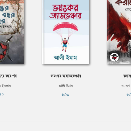
হস্র বছর পর
ভয়ংকর অ্যাডভেঞ্চার
করাল
ল ইসলাম
আলী ইমাম
রোমেন
৪৫
৳৩০
৳