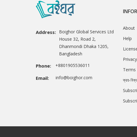
INFO
About
Boighor Global Services Ltd
Address:
Help
House 32, Road 2,
Dhanmondi Dhaka 1205,
Licens
Bangladesh
Privacy
+8801905536011
Phone:
Terms 
info@boighor.com
Email:
ক্রয়-বিক্
Subscri
Subscr