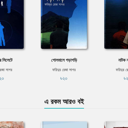
ে সিলেটে
গোলমালে গড়াগড়ি
নাটক 
রেজা সাগর
ফরিদুর রেজা সাগর
ফরিদুর র
২০
৳২০
৳
এ রকম আরও বই