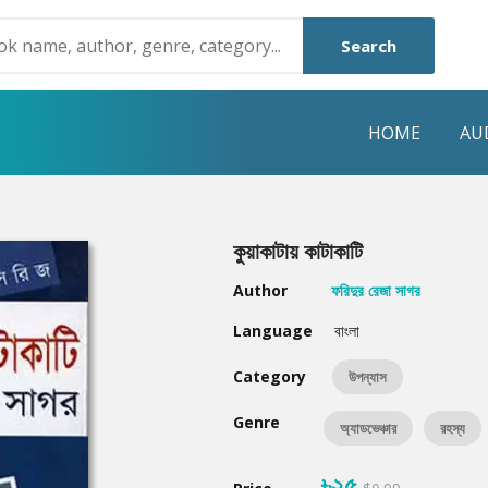
Search
HOME
AU
NRE
POPULAR AUTHORS
HIGHLIGHTS
কুয়াকাটায় কাটাকাটি
Humayun Ahmed
Hot & New
Author
ফরিদুর রেজা সাগর
Mouri Morium
Featured Event
Language
বাংলা
Mohammad Nazim Uddin
Featured Auth
Category
উপন্যাস
Shanjana Alam
Best Seller
Genre
অ্যাডভেঞ্চার
রহস্য
Anisul Hoque
Editors Choice
৳২৫