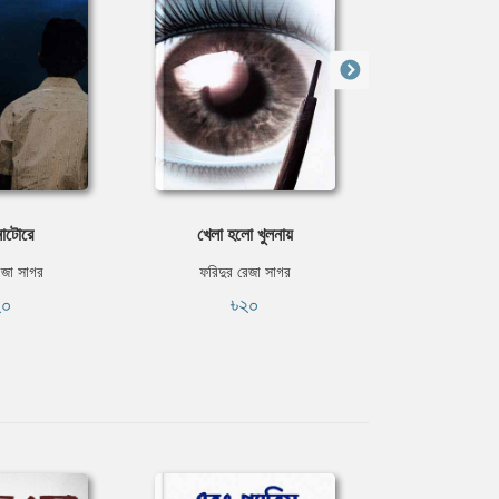
নাটোরে
খেলা হলো খুলনায়
একলাফে 
েজা সাগর
ফরিদুর রেজা সাগর
ফরিদুর রে
২০
৳২০
৳৩