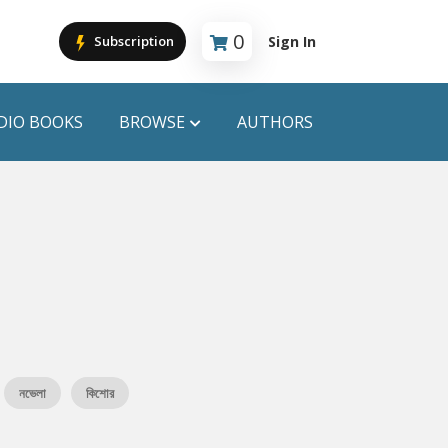
0
Sign In
Subscription
Cart is empty
DIO BOOKS
BROWSE
AUTHORS
PUBLICATIONS
ANYAPROKASH
Anyadhara
ors
Aajob Prokash
Bibliophile
নভেলা
কিশোর
Afsar Brothers