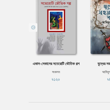
একাল-সেকালের সতেরোটি ভৌতিক গল্প
যুদ্ধের স
সংকলন
আমিনু
৳১২০
৳