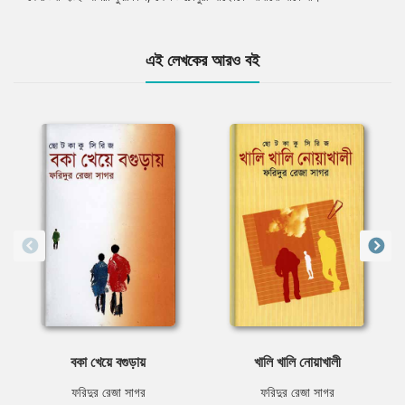
এই লেখকের আরও বই
বকা খেয়ে বগুড়ায়
খালি খালি নোয়াখালী
ফরিদুর রেজা সাগর
ফরিদুর রেজা সাগর