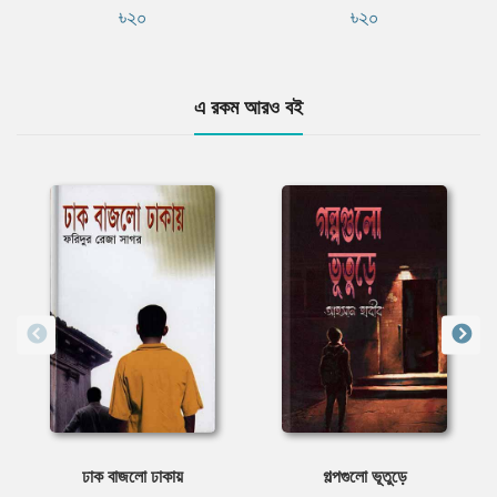
৳২০
৳২০
এ রকম আরও বই
ঢাক বাজলো ঢাকায়
গল্পগুলো ভূতুড়ে