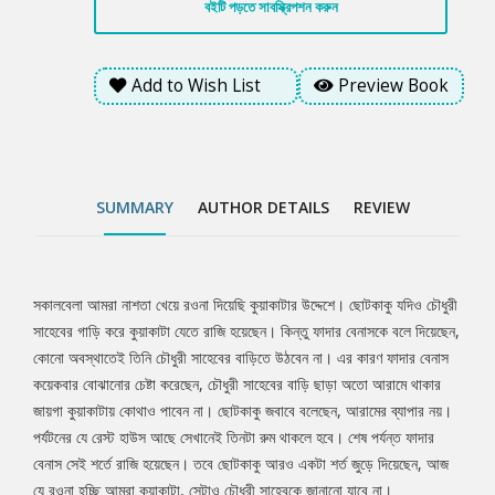
বইটি পড়তে সাবস্ক্রিপশন করুন
আমরা কুয়াকাটা, সেটাও চৌধুরী সাহেবকে জানানো যাবে না।
Add to Wish List
Preview Book
SUMMARY
AUTHOR DETAILS
REVIEW
সকালবেলা আমরা নাশতা খেয়ে রওনা দিয়েছি কুয়াকাটার উদ্দেশে। ছোটকাকু যদিও চৌধুরী
Tab
সাহেবের গাড়ি করে কুয়াকাটা যেতে রাজি হয়েছেন। কিন্তু ফাদার বেনাসকে বলে দিয়েছেন,
কোনো অবস্থাতেই তিনি চৌধুরী সাহেবের বাড়িতে উঠবেন না। এর কারণ ফাদার বেনাস
Article
কয়েকবার বোঝানোর চেষ্টা করেছেন, চৌধুরী সাহেবের বাড়ি ছাড়া অতো আরামে থাকার
জায়গা কুয়াকাটায় কোথাও পাবেন না। ছোটকাকু জবাবে বলেছেন, আরামের ব্যাপার নয়।
পর্যটনের যে রেস্ট হাউস আছে সেখানেই তিনটা রুম থাকলে হবে। শেষ পর্যন্ত ফাদার
বেনাস সেই শর্তে রাজি হয়েছেন। তবে ছোটকাকু আরও একটা শর্ত জুড়ে দিয়েছেন, আজ
যে রওনা হচ্ছি আমরা কুয়াকাটা, সেটাও চৌধুরী সাহেবকে জানানো যাবে না।