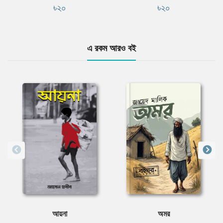
৳২০
৳২০
এ রকম আরও বই
আয়না
অমর