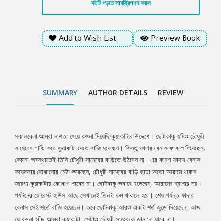
বইটি পড়তে সাবস্ক্রিপশন করুন
আমরা কুয়াকাটা, সেটাও চৌধুরী সাহেবকে জানানো যাবে না।
Add to Wish List
Preview Book
SUMMARY
AUTHOR DETAILS
REVIEW
সকালবেলা আমরা নাশতা খেয়ে রওনা দিয়েছি কুয়াকাটার উদ্দেশে। ছোটকাকু যদিও চৌধুরী
Tab
সাহেবের গাড়ি করে কুয়াকাটা যেতে রাজি হয়েছেন। কিন্তু ফাদার বেনাসকে বলে দিয়েছেন,
কোনো অবস্থাতেই তিনি চৌধুরী সাহেবের বাড়িতে উঠবেন না। এর কারণ ফাদার বেনাস
Article
কয়েকবার বোঝানোর চেষ্টা করেছেন, চৌধুরী সাহেবের বাড়ি ছাড়া অতো আরামে থাকার
জায়গা কুয়াকাটায় কোথাও পাবেন না। ছোটকাকু জবাবে বলেছেন, আরামের ব্যাপার নয়।
পর্যটনের যে রেস্ট হাউস আছে সেখানেই তিনটা রুম থাকলে হবে। শেষ পর্যন্ত ফাদার
বেনাস সেই শর্তে রাজি হয়েছেন। তবে ছোটকাকু আরও একটা শর্ত জুড়ে দিয়েছেন, আজ
যে রওনা হচ্ছি আমরা কুয়াকাটা, সেটাও চৌধুরী সাহেবকে জানানো যাবে না।