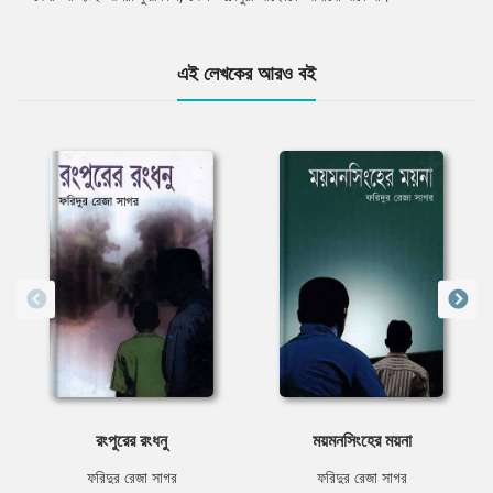
এই লেখকের আরও বই
রংপুরের রংধনু
ময়মনসিংহের ময়না
ফরিদুর রেজা সাগর
ফরিদুর রেজা সাগর