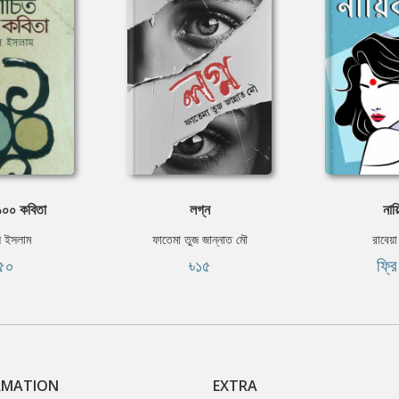
 ১০০ কবিতা
লগ্ন
নায
ল ইসলাম
ফাতেমা তুজ জান্নাত মৌ
রাবেয়া
৫০
৳১৫
ফ্র
RMATION
EXTRA