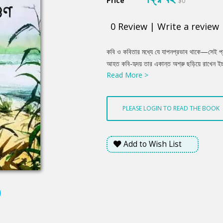
Price
$0
0
Review
|
Write a review
Product
কবি ও কবিতার মধ্যে যে যাপনপ্রভাব থাকে—সেই প্
Summery
আহত কবি-হৃদয় তার একান্ত অশ্রু ছড়িয়ে রাখেন ইচ্
Read More >
পাখা খুঁজে নিয়ে উড়ে যায় কবির তৈরি রাজ্যে। কবি নির্
তেমনই একটি রাজ্যের সাথে পাঠককে পরিচয় করিয়ে দি
দিয়ে তার দেশকে অনায়াসে চিনতে পারবে।
PLEASE LOGIN TO READ THE BOOK
Add to Wish List