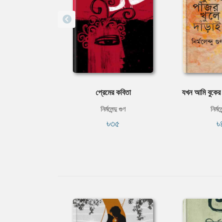
প্রেমের কবিতা
যখন আমি বুকের প
নির্মলেন্দু গুণ
নির্মল
৳৩৫
৳