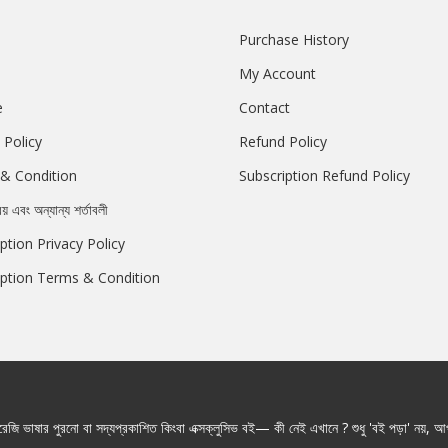
Purchase History
My Account
e
Contact
 Policy
Refund Policy
& Condition
Subscription Refund Policy
রয় এবং অন্যান্য শর্তাবলী
ption Privacy Policy
iption Terms & Condition
জি ভাষার পুরনো বা সদ্যপ্রকাশিত কিংবা এক্সক্লুসিভ বই— কী নেই এখানে ? শুধু 'বই পড়া' নয়, আপ