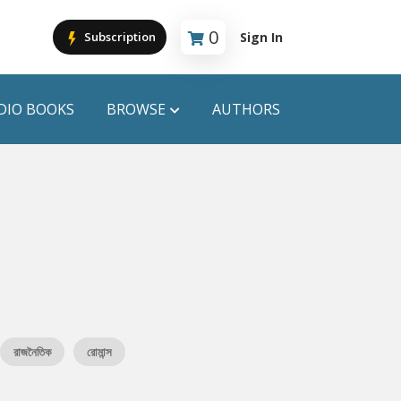
0
Sign In
Subscription
Cart is empty
DIO BOOKS
BROWSE
AUTHORS
PUBLICATIONS
ANYAPROKASH
Anyadhara
ors
Aajob Prokash
Bibliophile
রাজনৈতিক
রোমান্স
Afsar Brothers