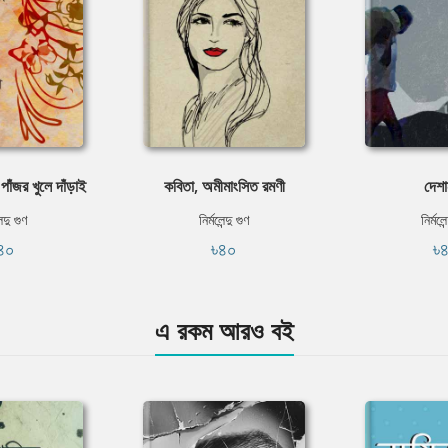
াঁজর খুলে দাঁড়াই
কবিতা, অমীমাংসিত রমণী
দেশা
েন্দু গুণ
নির্মলেন্দু গুণ
নির্মলেন
৪০
৳৪০
৳
এ রকম আরও বই