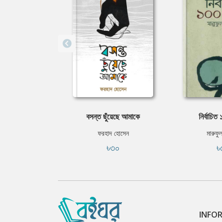
বসন্ত ছুঁয়েছে আমাকে
নির্বাচিত
ফরহাদ হোসেন
মারুফু
৳৩০
৳
INFO