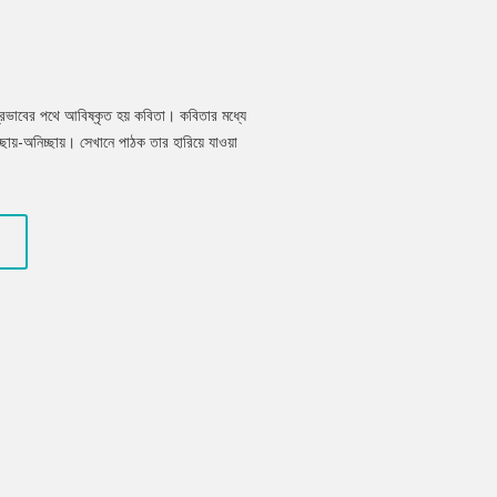
রভাবের পথে আবিষ্কৃত হয় কবিতা। কবিতার মধ্যে
ছায়-অনিচ্ছায়। সেখানে পাঠক তার হারিয়ে যাওয়া
মলেন্দু গুণ ‘বাংলার মাটি বাংলার জল’ কবিতার বইয়েই
য়েছেন। যেখানে হাঁটলে পাঠক নিজেকে চেনার মধ্য