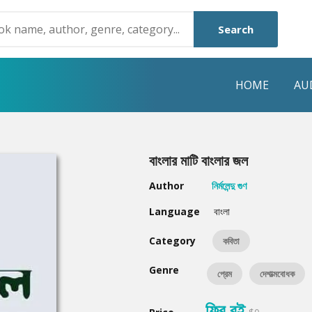
Search
HOME
AU
NRE
POPULAR AUTHORS
HIGHLIGHTS
বাংলার মাটি বাংলার জল
Humayun Ahmed
Hot & New
Author
নির্মলেন্দু গুণ
Mouri Morium
Featured Event
Language
বাংলা
Mohammad Nazim Uddin
Featured Auth
Category
কবিতা
Shanjana Alam
Best Seller
Genre
প্রেম
দেশাত্মবোধক
Anisul Hoque
Editors Choice
ফ্রি বই