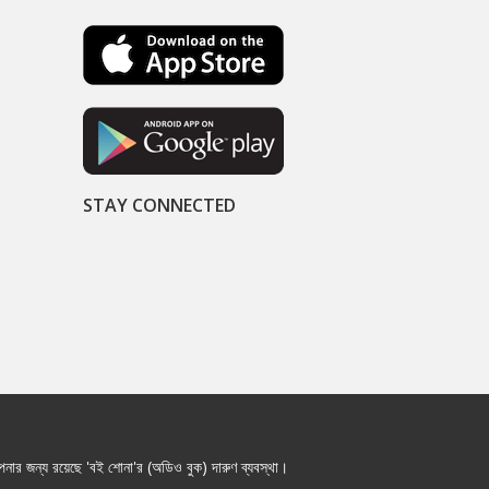
STAY CONNECTED
নার জন্য রয়েছে 'বই শোনা'র (অডিও বুক) দারুণ ব্যবস্থা।