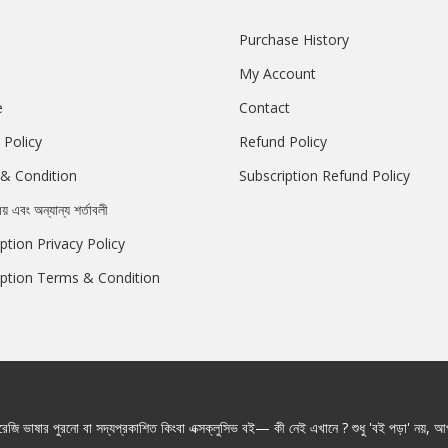
Purchase History
My Account
e
Contact
 Policy
Refund Policy
& Condition
Subscription Refund Policy
রয় এবং অন্যান্য শর্তাবলী
ption Privacy Policy
iption Terms & Condition
জি ভাষার পুরনো বা সদ্যপ্রকাশিত কিংবা এক্সক্লুসিভ বই— কী নেই এখানে ? শুধু 'বই পড়া' নয়, আপ