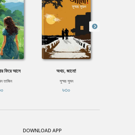
বার ফিরে আসে
অথচ, জানো!
শকুন্
মিন তাজিন
সুস্ময় সুমন
অবনীন্দ্রন
৩০
৳৩০
ফ্রি
DOWNLOAD APP