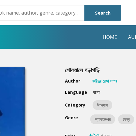
Search
HOME
AU
NRE
POPULAR AUTHORS
HIGHLIGHTS
গোলমালে গড়াগড়ি
Humayun Ahmed
Hot & New
Author
ফরিদুর রেজা সাগর
Mouri Morium
Featured Event
Language
বাংলা
Mohammad Nazim Uddin
Featured Auth
Category
উপন্যাস
Shanjana Alam
Best Seller
Genre
অ্যাডভেঞ্চার
রহস্য
Anisul Hoque
Editors Choice
৳২০