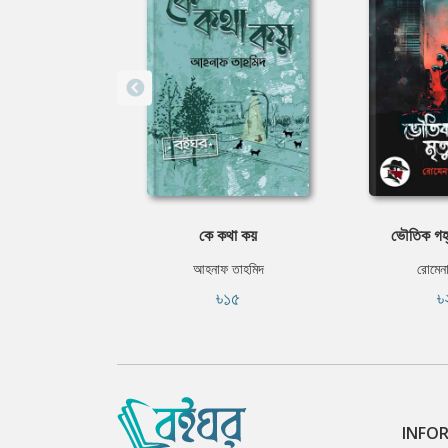
কে কথা কয়
ভৌতিক গহ্ব
আহনাফ তাহমিদ
রোমেন
৳১৫
৳
INFO