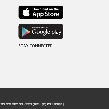
STAY CONNECTED
নার জন্য রয়েছে 'বই শোনা'র (অডিও বুক) দারুণ ব্যবস্থা।