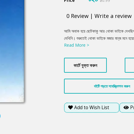
Price
$0.99
0
Review
|
Write a review
Product
আমি অবাক হয়ে ছোটকাকু আর খোকা ভাইকে দেখছি
Summery
দেখিনি। শুরুতেই খোকা ভাইকে মজার মানুষ মনে হয়
Read More >
ভাই ছোটকাকুকে বলছেন, জমি কেনা, দখল এগুলো নিয়ে
একটু বিপদে পড়ে গেছেন তিনি। শেষ পর্যন্ত বৃষ্টির
কাছে।
কার্টে যুক্ত করুন
বইটি পড়তে সাবস্ক্রিপশন করুন
Add to Wish List
P