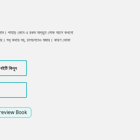
লাম। পাহাড় কেনে এ রকম অদ্ভুত লোক আগে কখনো
েছে। শুধু কথায় নয়, চালচলনেও মজার। কারণ খোকা
 সমস্যা নেই, কিছু মানুষের স্বভাব বদলায় বলেই
 দিনেও রহস্য একটা আমদানি হয়েই গেলো ছোটকাকুর
বইটি কিনুন
review Book