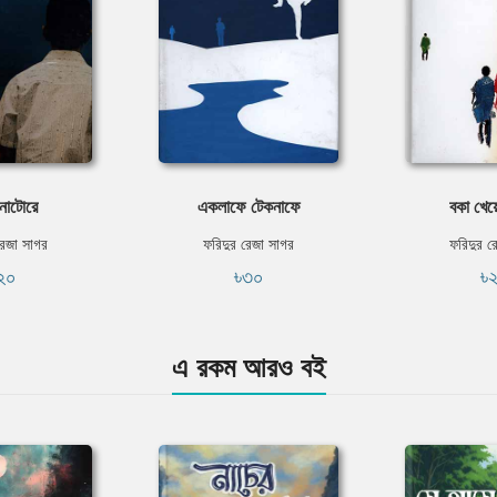
নাটোরে
একলাফে টেকনাফে
বকা খেয়ে
রেজা সাগর
ফরিদুর রেজা সাগর
ফরিদুর র
২০
৳৩০
৳
এ রকম আরও বই