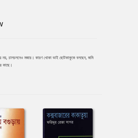
W
য় নয়, চালচলনেও মজার। কারণ খোকা ভাই ছোটকাকুকে বলছেন, জমি
কুর কাছে।