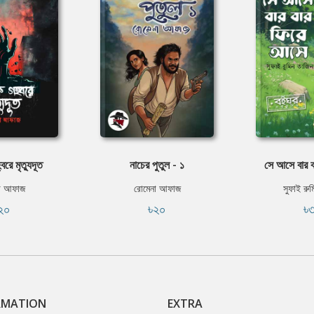
রে মৃত্যুদূত
নাচের পুতুল - ১
সে আসে বার 
া আফাজ
রোমেনা আফাজ
সুফাই রু
২০
৳২০
৳
RMATION
EXTRA