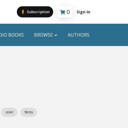
0
Sign In
Subscription
Cart is empty
DIO BOOKS
BROWSE
AUTHORS
PUBLICATIONS
ANYAPROKASH
Anyadhara
ors
Aajob Prokash
Bibliophile
নভেলা
কিশোর
Afsar Brothers