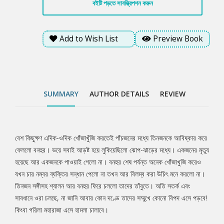
বইটি পড়তে সাবস্ক্রিপশন করুন
Add to Wish List
Preview Book
SUMMARY
AUTHOR DETAILS
REVIEW
বেশ কিছুক্ষণ এদিক-ওদিক খোঁজাখুঁজি করতেই পাঁচজনের মধ্যে তিনজনকে আবিষ্কার করে
Tab
ফেললো বনহুর। ভয়ে সবাই আড়ষ্ট হয়ে লুকিয়েছিলো ঝোপ-ঝাড়ের মধ্যে। একজনের মৃত্যু
হয়েছে আর একজনকে পাওয়াই গেলো না। বনহুর শেষ পর্যন্ত অনেক খোঁজাখুজি করেও
Article
যখন চার নম্বর ব্যক্তির সন্ধান পেলো না তখন আর বিলম্ব করা উচিৎ মনে করলো না।
তিনজন সঙ্গীসহ শ্যালন আর বনহুর ফিরে চললো তাদের তাঁবুতে। অতি সতর্ক এবং
সাবধানে ওরা চলছে, না জানি আবার কোন দণ্ডে তাদের সম্মুখে কোনো বিপদ এসে পড়বে!
কিংবা গরিলা মহারাজা এসে হামলা চালাবে।