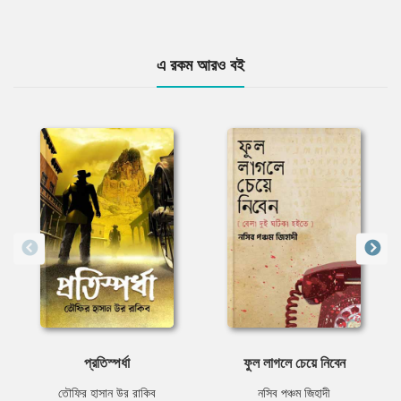
এ রকম আরও বই
প্রতিস্পর্ধা
ফুল লাগলে চেয়ে নিবেন
তৌফির হাসান উর রাকিব
নসিব পঞ্চম জিহাদী