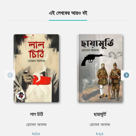
এই লেখকের আরও বই
লাল চিঠি
ছায়ামূর্তি
রোমেনা আফাজ
রোমেনা আফাজ
৳৩০
৳২০