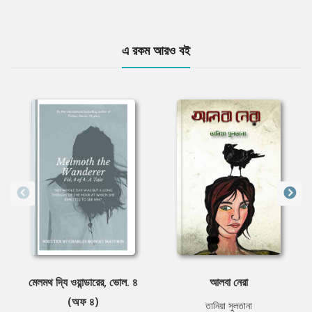
এ রকম আরও বই
মেলমথ দ্যি ওয়ান্ডারের, ভোল. ৪
আলবা নেরা
(অফ ৪)
তানিয়া সুলতানা