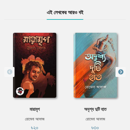
এই লেখকের আরও বই
মায়ামৃগ
অদৃশ্য দুটি হাত
রোমেনা আফাজ
রোমেনা আফাজ
৳২০
৳৩০