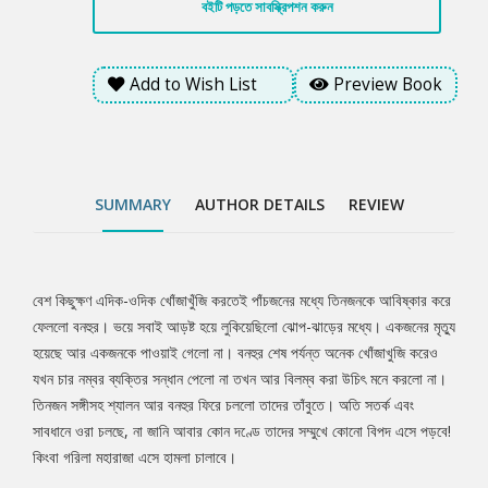
বইটি পড়তে সাবস্ক্রিপশন করুন
Add to Wish List
Preview Book
SUMMARY
AUTHOR DETAILS
REVIEW
বেশ কিছুক্ষণ এদিক-ওদিক খোঁজাখুঁজি করতেই পাঁচজনের মধ্যে তিনজনকে আবিষ্কার করে
Tab
ফেললো বনহুর। ভয়ে সবাই আড়ষ্ট হয়ে লুকিয়েছিলো ঝোপ-ঝাড়ের মধ্যে। একজনের মৃত্যু
হয়েছে আর একজনকে পাওয়াই গেলো না। বনহুর শেষ পর্যন্ত অনেক খোঁজাখুজি করেও
Article
যখন চার নম্বর ব্যক্তির সন্ধান পেলো না তখন আর বিলম্ব করা উচিৎ মনে করলো না।
তিনজন সঙ্গীসহ শ্যালন আর বনহুর ফিরে চললো তাদের তাঁবুতে। অতি সতর্ক এবং
সাবধানে ওরা চলছে, না জানি আবার কোন দণ্ডে তাদের সম্মুখে কোনো বিপদ এসে পড়বে!
কিংবা গরিলা মহারাজা এসে হামলা চালাবে।