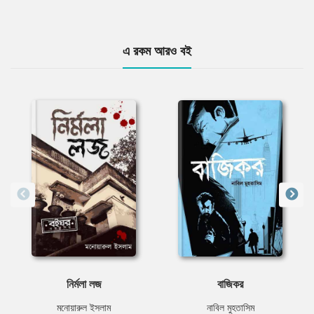
এ রকম আরও বই
নির্মলা লজ
বাজিকর
মনোয়ারুল ইসলাম
নাবিল মুহতাসিম