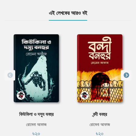
এই লেখকের আরও বই
কিউকিলা ও দস্যু বনহুর
বন্দী বনহুর
রোমেনা আফাজ
রোমেনা আফাজ
৳২০
৳২০