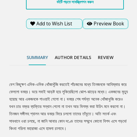
বইটি পড়তে সাবস্ক্রিপশন করুন
Add to Wish List
Preview Book
SUMMARY
AUTHOR DETAILS
REVIEW
বেশ কিছুক্ষণ এদিক-ওদিক খোঁজাখুঁজি করতেই পাঁচজনের মধ্যে তিনজনকে আবিষ্কার করে
Tab
ফেললো বনহুর। ভয়ে সবাই আড়ষ্ট হয়ে লুকিয়েছিলো ঝোপ-ঝাড়ের মধ্যে। একজনের মৃত্যু
হয়েছে আর একজনকে পাওয়াই গেলো না। বনহুর শেষ পর্যন্ত অনেক খোঁজাখুজি করেও
Article
যখন চার নম্বর ব্যক্তির সন্ধান পেলো না তখন আর বিলম্ব করা উচিৎ মনে করলো না।
তিনজন সঙ্গীসহ শ্যালন আর বনহুর ফিরে চললো তাদের তাঁবুতে। অতি সতর্ক এবং
সাবধানে ওরা চলছে, না জানি আবার কোন দণ্ডে তাদের সম্মুখে কোনো বিপদ এসে পড়বে!
কিংবা গরিলা মহারাজা এসে হামলা চালাবে।