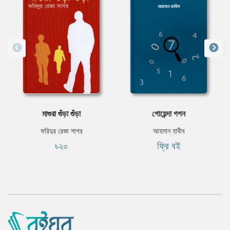
মাগুরা গুঁড়া গুঁড়া
গোয়েন্দা গগন
ফরিদুর রেজা সাগর
আহসান হাবীব
৳২০
ফ্রি বই