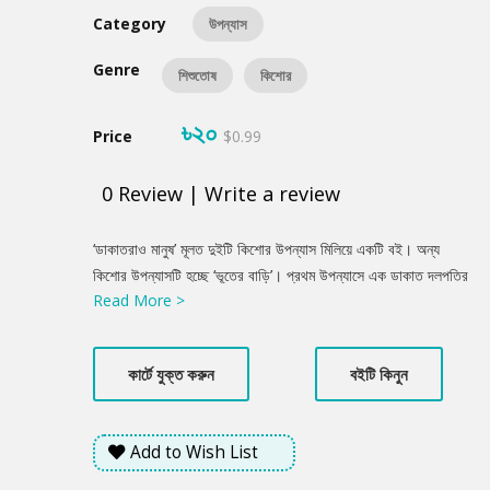
Category
উপন্যাস
Genre
শিশুতোষ
কিশোর
৳২০
Price
$0.99
0
Review
|
Write a review
Product
‘ডাকাতরাও মানুষ’ মূলত দুইটি কিশোর উপন্যাস মিলিয়ে একটি বই। অন্য
Summery
কিশোর উপন্যাসটি হচ্ছে ‘ভূতের বাড়ি’। প্রথম উপন্যাসে এক ডাকাত দলপতির
Read More >
মানসিক উদারতা ও দ্বিতীয়টি একটি বাড়িতে ভূতের সাথে বসবাসের গল্প ধরে
এগিয়েছে। দুটি উপন্যাসের মধ্যেই গল্পের বাঁক পাঠককে চমকে দেবে। সব
মিলিয়ে এটি এক অনন্য গ্রন্থ।
কার্টে যুক্ত করুন
বইটি কিনুন
Add to Wish List