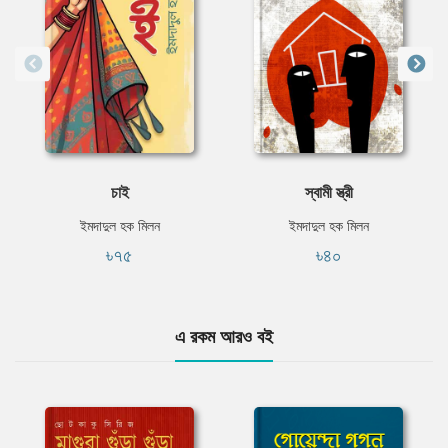
চাই
স্বামী স্ত্রী
ইমদাদুল হক মিলন
ইমদাদুল হক মিলন
৳৭৫
৳৪০
এ রকম আরও বই