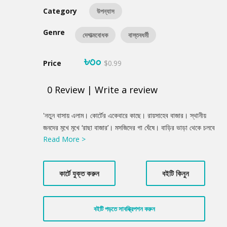
Category
উপন্যাস
Genre
দেশাত্মবোধক
বাস্তবধর্মী
৳৩০
Price
$0.99
0
Review
|
Write a review
Product
‌'নতুন বাসায় এলাম। কোর্টের একেবারে কাছে। রায়সাহেব বাজার। স্থানীয়
Summery
জনদের মুখে মুখে ‘রাছা বাজার’। মসজিদের গা ঘেঁষে। বাড়ির ভাড়া থেকে চলবে
Read More >
খয়খর্চা। ট্যাপ কলওয়ালা চাররুমের তখনকার আধুনিক ডিজাইনের বাড়ি। মাস
কাবারি ভাড়া বারো টাকা।' ভাবা যায়? ১২টাকায় বাসা ভাড়া! সেই সময়ের ঢাকা
শহরের গল্প বলেছেন রাবেয়া খাতুন। শিশু বয়সে পরিবারের সঙ্গে এসেছিলেন।
কার্টে যুক্ত করুন
বইটি কিনুন
বোঝার বয়স থেকে যা দেখেছেন, সেগুলোই তিনি বাক্যবন্দি করেছেন এই
গ্রন্থে।
বইটি পড়তে সাবস্ক্রিপশন করুন