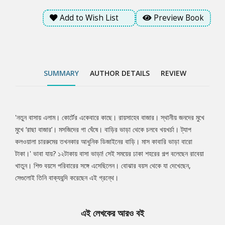
Add to Wish List
Preview Book
SUMMARY
AUTHOR DETAILS
REVIEW
‌'নতুন বাসায় এলাম। কোর্টের একেবারে কাছে। রায়সাহেব বাজার। স্থানীয় জনদের মুখে
Tab
মুখে ‘রাছা বাজার’। মসজিদের গা ঘেঁষে। বাড়ির ভাড়া থেকে চলবে খয়খর্চা। ট্যাপ
কলওয়ালা চাররুমের তখনকার আধুনিক ডিজাইনের বাড়ি। মাস কাবারি ভাড়া বারো
Article
টাকা।' ভাবা যায়? ১২টাকায় বাসা ভাড়া! সেই সময়ের ঢাকা শহরের গল্প বলেছেন রাবেয়া
খাতুন। শিশু বয়সে পরিবারের সঙ্গে এসেছিলেন। বোঝার বয়স থেকে যা দেখেছেন,
সেগুলোই তিনি বাক্যবন্দি করেছেন এই গ্রন্থে।
এই লেখকের আরও বই