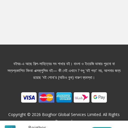
বইঘর-এ আছে শিল্প-সাহিত্যের সব শাখার বই। বাংলা ও ইংরেজি ভাষার পুরনো বা
সদ্যপ্রকাশিত কিংবা এক্সক্লুসিভ বই— কী নেই এখানে ? শুধু 'বই পড়া' নয়, আপনার জন্য
রয়েছে 'বই শোনা'র (অডিও বুক) দারুণ ব্যবস্থা।
Copyright ©
2026
Boighor Global Services Limited. All Rights
Reserved.
Boighor