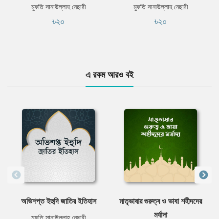
মুফতি সানাউল্লাহ নেছারী
মুফতি সানাউল্লাহ নেছারী
৳২০
৳২০
এ রকম আরও বই
অভিশপ্ত ইহুদি জাতির ইতিহাস
মাতৃভাষার গুরুত্ব ও ভাষা শহীদদের
মর্যাদা
মুফতি সানাউল্লাহ নেছারী