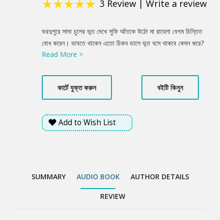
★
★
★
★
★
3
Review
|
Write a review
Product
ভরদুপুরে সাদা চুলের ভূত দেখে সুফি আঁতকে উঠে! মা রাহেলা বেগম চিন্তিত
Summery
বোধ করেন। ভাবতে থাকেন এতো চিকন ডালে ভূত বসে থাকবে কেমন করে?
Read More >
সুফির বাবা জানেন, এ বয়সে বাচ্চারা কল্পনার জগতে থাকে। নানা রকম গল্প
বানায়! কিন্তু হঠাৎ একদিন রাহেলা বেগম দেখতে পেলেন, কামিনী গাছের ডালে
সাদা কাপড় পরা অদ্ভুত এক রোগা মহিলা বসে আছে! তাহলে রাহেলা বেগম
কার্টে যুক্ত করুন
বইটি কিনুন
সত্যি ভূত দেখেছে না কি কল্পনা?
Add to Wish List
SUMMARY
AUDIO BOOK
AUTHOR DETAILS
REVIEW