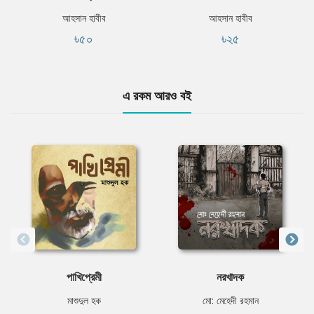
আহসান হাবীব
আহসান হাবীব
৳৫০
৳২৫
এ রকম আরও বই
পাখিপ্রেমী
নরখাদক
মাশুদুল হক
মো: মেহেদী রহমান