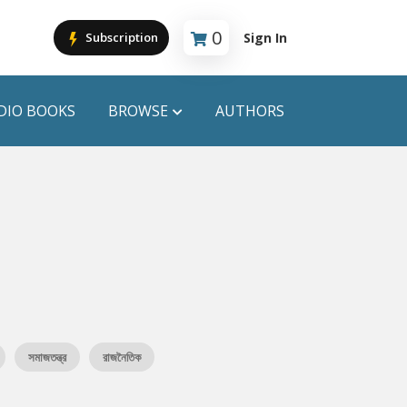
0
Sign In
Subscription
Cart is empty
DIO BOOKS
BROWSE
AUTHORS
PUBLICATIONS
ANYAPROKASH
Anyadhara
ors
Aajob Prokash
Bibliophile
সমাজতন্ত্র
রাজনৈতিক
Afsar Brothers