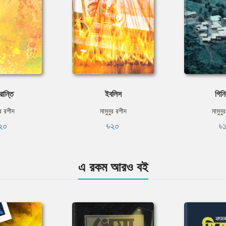
রান্তি
ইবলিস
গিন
ুর রশীদ
মামুনুর রশীদ
মামুনু
২০
৳২০
৳
এ রকম আরও বই