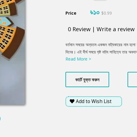
৳১০
Price
$0.99
0
Review
|
Write a review
Product
বর্তমান সময়ের অন্যতম একজন নাট্যকারের নাম হলো মা
Summery
দিনের। এই দীর্ঘ সময়ে সৃষ্ট নাট্য সাহিত্যে তার 
Read More >
হলো ‘গন্ধর্ব নগরী’। এই নাটকে তিনি সময়ের এক গুরুত্
কার্টে যুক্ত করুন
Add to Wish List