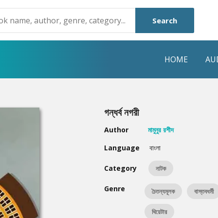
Search
HOME
AU
NRE
POPULAR AUTHORS
HIGHLIGHTS
গন্ধর্ব নগরী
Humayun Ahmed
Hot & New
Author
মামুনুর রশীদ
Mouri Morium
Featured Event
Language
বাংলা
Mohammad Nazim Uddin
Featured Auth
Category
নাটক
Shanjana Alam
Best Seller
Genre
চৈতন্যমূলক
বাস্তবধর্মী
Anisul Hoque
Editors Choice
থিয়েটার