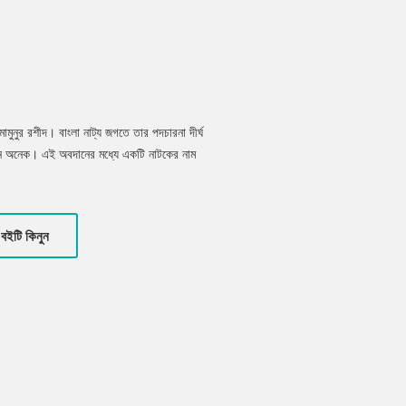
মুনুর রশীদ। বাংলা নাট্য জগতে তার পদচারনা দীর্ঘ
অবদান অনেক। এই অবদানের মধ্যে একটি নাটকের নাম
বপূর্ণ ম্যাসেজ দেয়ার চেষ্টা করেছেন।
বইটি কিনুন