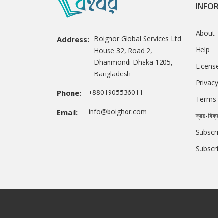
INFO
About
Boighor Global Services Ltd
Address:
Help
House 32, Road 2,
Dhanmondi Dhaka 1205,
Licens
Bangladesh
Privacy
+8801905536011
Phone:
Terms 
info@boighor.com
Email:
ক্রয়-বিক্
Subscri
Subscr