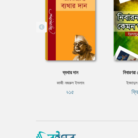
ব্যথার দান
নিবারণরা
কাজী নজরুল ইসলাম
ইমদাদুল
৳১৫
ফ্র