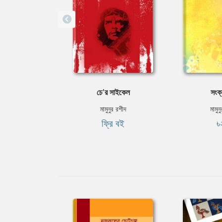
চে'র সাইকেল
সংক্
মামুনুর রশীদ
মামুন
ফ্রি বই
৳