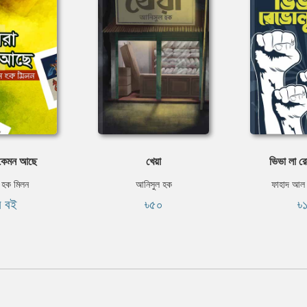
 কেমন আছে
খেয়া
ভিভা লা র
 হক মিলন
আনিসুল হক
ফাহাদ আল 
ি বই
৳৫০
৳