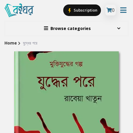
0
Subscription
Browse categories
Home
যুদ্ধের পরে
Site
Breadcrumb