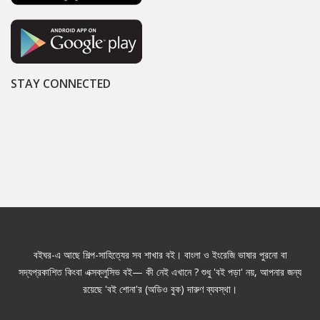
STAY CONNECTED
বইঘর-এ আছে শিল্প-সাহিত্যের সব শাখার বই। বাংলা ও ইংরেজি ভাষার পুরনো বা
সদ্যপ্রকাশিত কিংবা এক্সক্লুসিভ বই— কী নেই এখানে ? শুধু 'বই পড়া' নয়, আপনার জন্য
রয়েছে 'বই শোনা'র (অডিও বুক) দারুণ ব্যবস্থা।