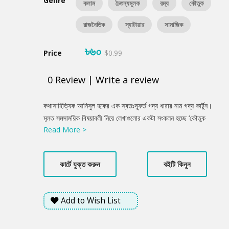
Genre
কলাম
চৈতন্যমূলক
রম্য
কৌতুক
রাজনৈতিক
স্যাটায়ার
সামাজিক
৳৬০
Price
$0.99
0
Review
|
Write a review
Product
কথাসাহিত্যিক আনিসুল হকের এক স্বতঃস্ফূর্ত গদ্য ধারার নাম গদ্য কার্টুন।
Summery
মূলত সমসাময়িক বিষয়াবলী নিয়ে লেখাগুলোর একটা সংকলন হচ্ছে ‘কৌতুক
Read More >
টৌতুক’ নামের বইটি। এই গ্রন্থে সমকালীন রাজনৈতিক বিষয় যেমন এসেছে,
তেমন সামাজিক সচেতনতার কথাও তিনি লিখেছেন রসালো বয়ানের মাধ্যমে। সে
কারণে ‘কৌতুক টৌতুক’ গ্রন্থের গদ্যগুলো হয়ে উঠেছে সাধারণ মানুষের একান্ত
কার্টে যুক্ত করুন
বইটি কিনুন
ভাষ্য।
Add to Wish List