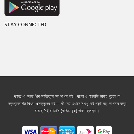
STAY CONNECTED
বইঘর-এ আছে শিল্প-সাহিত্যের সব শাখার বই। বাংলা ও ইংরেজি ভাষার পুরনো বা
সদ্যপ্রকাশিত কিংবা এক্সক্লুসিভ বই— কী নেই এখানে ? শুধু 'বই পড়া' নয়, আপনার জন্য
রয়েছে 'বই শোনা'র (অডিও বুক) দারুণ ব্যবস্থা।