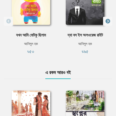
যখন আমি মোটকু ছিলাম
দ্যা বস ইস অলওয়েজ রাইট
আনিসুল হক
আনিসুল হক
৳৫০
৳৯৫
এ রকম আরও বই