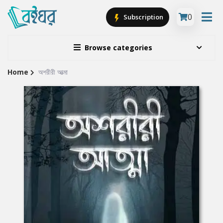
0
Subscription
Browse categories
Home
অশরীরী আত্মা
Site
Breadcrumb