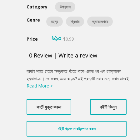
Category
উপন্যাস
Genre
রহস্য
থ্রিলার
অ্যাডভেঞ্চার
৳১০
Price
$0.99
0
Review
|
Write a review
Product
কান্দাই শহরে রাতের অন্ধকারে ঘটতে থাকে একের পর এক রহস্যজনক
Summery
হত্যাকাণ্ড। কে করছে এমন কাণ্ড? এই প্রশ্নটি সবার মনে, সবার মাঝেই
Read More >
উৎকণ্ঠা। বনহুরও চিন্তিত হয়ে পড়ে, জড়িয়ে যায় রহস্য উদ্ধারে। নানা ঘটনায়
টানটান উত্তেজনাময় এক কাহিনী ফুটে উঠেছে এই উপন্যাসে। দস্যু বনহুরের
বীরোচিত ঘটনার সমষ্টি পাঠককে দেবে রোমাঞ্চকর অনুভূতি।
কার্টে যুক্ত করুন
বইটি কিনুন
বইটি পড়তে সাবস্ক্রিপশন করুন