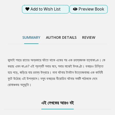
Add to Wish List
Preview Book
SUMMARY
AUTHOR DETAILS
REVIEW
কান্দাই শহরে রাতের অন্ধকারে ঘটতে থাকে একের পর এক রহস্যজনক হত্যাকাণ্ড। কে
Tab
করছে এমন কাণ্ড? এই প্রশ্নটি সবার মনে, সবার মাঝেই উৎকণ্ঠা। বনহুরও চিন্তিত
হয়ে পড়ে, জড়িয়ে যায় রহস্য উদ্ধারে। নানা ঘটনায় টানটান উত্তেজনাময় এক কাহিনী
Article
ফুটে উঠেছে এই উপন্যাসে। দস্যু বনহুরের বীরোচিত ঘটনার সমষ্টি পাঠককে দেবে
রোমাঞ্চকর অনুভূতি।
এই লেখকের আরও বই