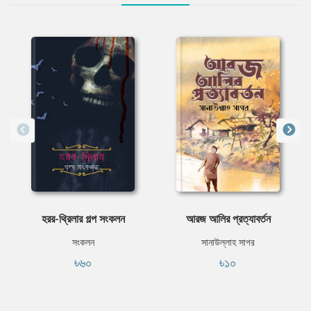
হরর-থ্রিলার গল্প সংকলন
আরজ আলির প্রত্যাবর্তন
সংকলন
সানাউল্লাহ সাগর
৳৬০
৳১০