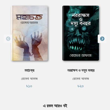
মহাচক্র
নররাক্ষস ও দস্যু বনহুর
রোমেনা আফাজ
রোমেনা আফাজ
৳১০
৳২০
এ রকম আরও বই